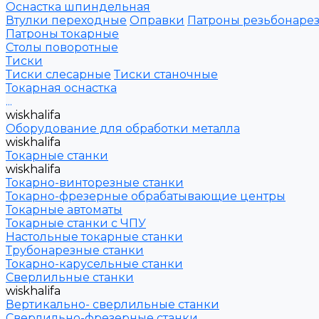
Оснастка шпиндельная
Втулки переходные
Оправки
Патроны резьбонаре
Патроны токарные
Столы поворотные
Тиски
Тиски слесарные
Тиски станочные
Токарная оснастка
...
wiskhalifa
Оборудование для обработки металла
wiskhalifa
Токарные станки
wiskhalifa
Токарно-винторезные станки
Токарно-фрезерные обрабатывающие центры
Токарные автоматы
Токарные станки с ЧПУ
Настольные токарные станки
Трубонарезные станки
Токарно-карусельные станки
Сверлильные станки
wiskhalifa
Вертикально- сверлильные станки
Сверлильно-фрезерные станки