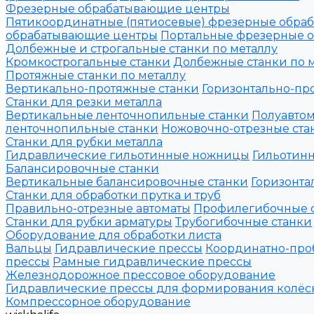
Фрезерные обрабатывающие центры
Пятикоординатные (пятиосевые) фрезерные обра
обрабатывающие центры
Портальные фрезерные 
Долбежные и строгальные станки по металлу
Кромкострогальные станки
Долбежные станки по 
Протяжные станки по металлу
Вертикально-протяжные станки
Горизонтально-пр
Станки для резки металла
Вертикальные ленточнопильные станки
Полуавтом
ленточнопильные станки
Ножовочно-отрезные ста
Станки для рубки металла
Гидравлические гильотинные ножницы
Гильотин
Балансировочные станки
Вертикальные балансировочные станки
Горизонта
Станки для обработки прутка и труб
Правильно-отрезные автоматы
Профилегибочные 
Станки для рубки арматуры
Трубогибочные станки
Оборудование для обработки листа
Вальцы
Гидравлические прессы
Координатно-про
прессы
Рамные гидравлические прессы
Железнодорожное прессовое оборудование
Гидравлические прессы для формирования колёс
Компрессорное оборудование