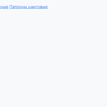
зные
Патроны цанговые