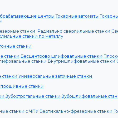
обрабатывающие центры
Токарные автоматы
Токарны
и
езерные станки
Радиально сверлильные станки
Св
лильные станки по металлу
точные станки
е станки
Бесцентрово шлифовальные станки
Плоск
лифовальные станки
Внутришлифовальные станки
 станки
Универсальные заточные станки
 прошивные станки
ки
Зубострогальные станки
Зубошлифовальные стан
ные станки с ЧПУ
Вертикально-фрезерные станки
Г