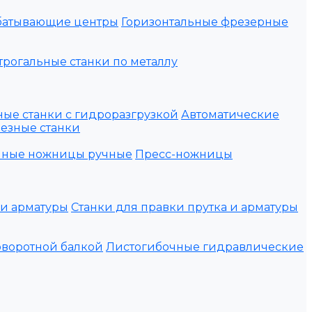
батывающие центры
Горизонтальные фрезерные
рогальные станки по металлу
ые станки с гидроразгрузкой
Автоматические
езные станки
нные ножницы ручные
Пресс-ножницы
ки арматуры
Станки для правки прутка и арматуры
оворотной балкой
Листогибочные гидравлические