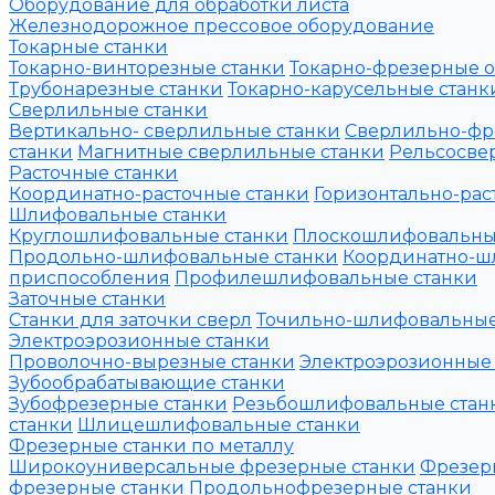
Оборудование для обработки листа
Железнодорожное прессовое оборудование
Токарные станки
Токарно-винторезные станки
Токарно-фрезерные 
Трубонарезные станки
Токарно-карусельные станк
Сверлильные станки
Вертикально- сверлильные станки
Сверлильно-фр
станки
Магнитные сверлильные станки
Рельсосвер
Расточные станки
Координатно-расточные станки
Горизонтально-рас
Шлифовальные станки
Круглошлифовальные станки
Плоскошлифовальны
Продольно-шлифовальные станки
Координатно-ш
приспособления
Профилешлифовальные станки
Заточные станки
Станки для заточки сверл
Точильно-шлифовальные
Электроэрозионные станки
Проволочно-вырезные станки
Электроэрозионные
Зубообрабатывающие станки
Зубофрезерные станки
Резьбошлифовальные стан
станки
Шлицешлифовальные станки
Фрезерные станки по металлу
Широкоуниверсальные фрезерные станки
Фрезер
фрезерные станки
Продольнофрезерные станки