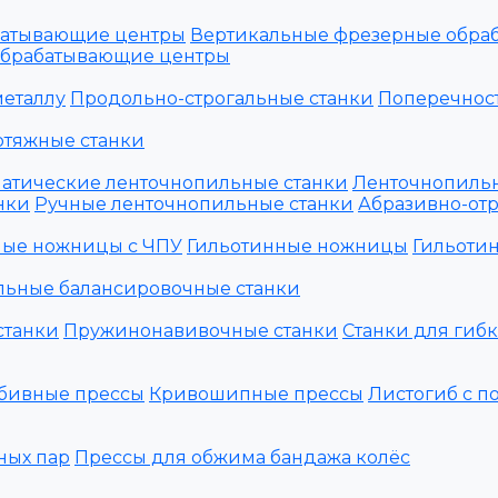
батывающие центры
Вертикальные фрезерные обра
обрабатывающие центры
металлу
Продольно-строгальные станки
Поперечност
отяжные станки
атические ленточнопильные станки
Ленточнопильн
нки
Ручные ленточнопильные станки
Абразивно-отр
ные ножницы с ЧПУ
Гильотинные ножницы
Гильоти
льные балансировочные станки
станки
Пружинонавивочные станки
Станки для гиб
бивные прессы
Кривошипные прессы
Листогиб с п
ных пар
Прессы для обжима бандажа колёс