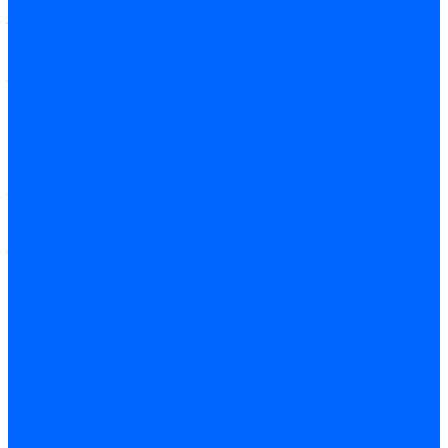
ленточнопильные
станки
Полуавтоматические
ленточнопильные
станки
Ленточнопильные
станки с
гидроразгрузкой
Автоматические
ленточнопильные
станки
Ножовочно-
отрезные станки
Ручные
ленточнопильные
станки
Абразивно-
отрезные станки
Станки для рубки
металла
Гидравлические
гильотинные ножницы
Гильотинные ножницы с
ЧПУ
Гильотинные
ножницы
Гильотинные
ножницы ручные
Пресс-