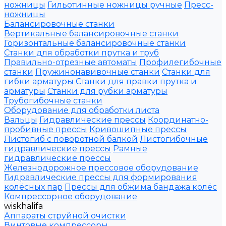
ножницы
Гильотинные ножницы ручные
Пресс-
ножницы
Балансировочные станки
Вертикальные балансировочные станки
Горизонтальные балансировочные станки
Станки для обработки прутка и труб
Правильно-отрезные автоматы
Профилегибочные
станки
Пружинонавивочные станки
Станки для
гибки арматуры
Станки для правки прутка и
арматуры
Станки для рубки арматуры
Трубогибочные станки
Оборудование для обработки листа
Вальцы
Гидравлические прессы
Координатно-
пробивные прессы
Кривошипные прессы
Листогиб с поворотной балкой
Листогибочные
гидравлические прессы
Рамные
гидравлические прессы
Железнодорожное прессовое оборудование
Гидравлические прессы для формирования
колёсных пар
Прессы для обжима бандажа колёс
Компрессорное оборудование
wiskhalifa
Аппараты струйной очистки
Винтовые компрессоры