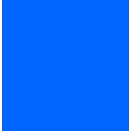
компрессоры
Подготовка воздуха
Поршневые
компрессоры
Аппараты струйной
очистки
Винтовые компрессоры
Воздушные ресиверы
Моечные установки
Передвижные
компрессоры
Подготовка воздуха
Поршневые
компрессоры
Инструменты и оснастка
Делительные головки
Оснастка шпиндельная
Патроны токарные
Столы поворотные
Тиски
Токарная оснастка
Делительные головки
Оснастка шпиндельная
Втулки переходные