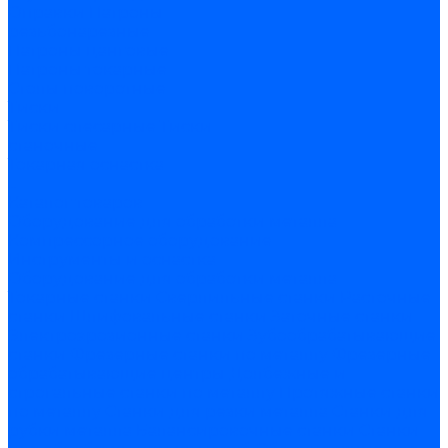
Оправки
Патроны
резьбонарезные
Патроны цанговые
Патроны токарные
Столы поворотные
Тиски
Тиски слесарные
Тиски
станочные
Токарная оснастка
...
Каталог товаров
Оборудование для обработки металла
Компрессорное оборудование
Инструменты и оснастка
Оборудование для обработки металла
Токарные станки
Сверлильные станки
Расточные
станки
Шлифовальные станки
Заточные станки
Электроэрозионные станки
Зубообрабатывающие
станки
Фрезерные станки по металлу
Фрезерные
обрабатывающие центры
Долбежные и
строгальные станки по металлу
Протяжные станки
по металлу
Станки для резки металла
Станки для
рубки металла
Балансировочные станки
Станки