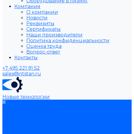
Оборудование в лизинг
Компания
О компании
Новости
Реквизиты
Сертификаты
Наши производители
Политика конфиденциальности
Оценка труда
Вопрос-ответ
Контакты
+7 495 221 91 52
sales@ntstan.ru
Новые технологии
Каталог товаров
Оборудование для
обработки металла
Токарные станки
Сверлильные станки