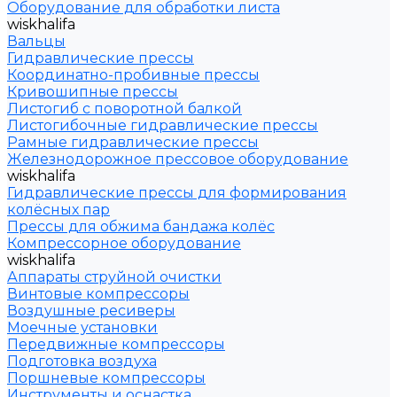
Оборудование для обработки листа
wiskhalifa
Вальцы
Гидравлические прессы
Координатно-пробивные прессы
Кривошипные прессы
Листогиб с поворотной балкой
Листогибочные гидравлические прессы
Рамные гидравлические прессы
Железнодорожное прессовое оборудование
wiskhalifa
Гидравлические прессы для формирования
колёсных пар
Прессы для обжима бандажа колёс
Компрессорное оборудование
wiskhalifa
Аппараты струйной очистки
Винтовые компрессоры
Воздушные ресиверы
Моечные установки
Передвижные компрессоры
Подготовка воздуха
Поршневые компрессоры
Инструменты и оснастка