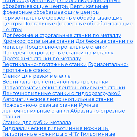
Пятикоординатные (пятиосевые) фрезерные
обрабатывающие центры
Вертикальные
фрезерные обрабатывающие центры
Горизонтальные фрезерные обрабатывающие
центры
Портальные фрезерные обрабатывающие
центры
Долбежные и строгальные станки по металлу
Кромкострогальные станки
Долбежные станки по
металлу
Продольно-строгальные станки
Поперечнострогальные станки по металлу
Протяжные станки по металлу
Вертикально-протяжные станки
Горизонтально-
протяжные станки
Станки для резки металла
Вертикальные ленточнопильные станки
Полуавтоматические ленточнопильные станки
Ленточнопильные станки с гидроразгрузкой
Автоматические ленточнопильные станки
Ножовочно-отрезные станки
Ручные
ленточнопильные станки
Абразивно-отрезные
станки
Станки для рубки металла
Гидравлические гильотинные ножницы
Гильотинные ножницы с ЧПУ
Гильотинные