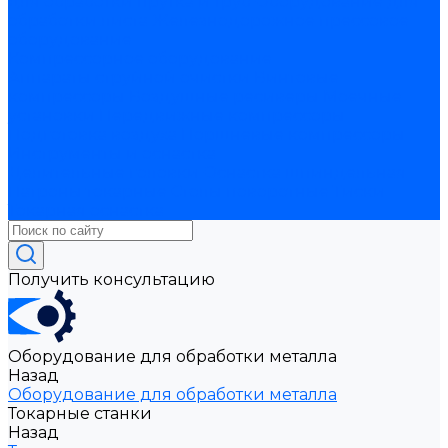
для обработки прутка и труб
Оборудование для
обработки листа
Железнодорожное прессовое
оборудование
Компрессорное оборудование
Аппараты струйной очистки
Винтовые
компрессоры
Воздушные ресиверы
Моечные
установки
Передвижные компрессоры
Подготовка воздуха
Поршневые компрессоры
Инструменты и оснастка
Делительные головки
Оснастка шпиндельная
Патроны токарные
Столы поворотные
Тиски
Токарная оснастка
Получить консультацию
Оборудование для обработки металла
Назад
Оборудование для обработки металла
Токарные станки
Назад