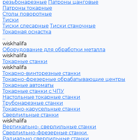
резьбонарезные
Патроны цанговые
Патроны токарные
Столы поворотные
Тиски
Тиски слесарные
Тиски станочные
Токарная оснастка
...
wiskhalifa
Оборудование для обработки металла
wiskhalifa
Токарные станки
wiskhalifa
Токарно-винторезные станки
Токарно-фрезерные обрабатывающие центры
Токарные автоматы
Токарные станки с ЧПУ
Настольные токарные станки
Трубонарезные станки
Токарно-карусельные станки
Сверлильные станки
wiskhalifa
Вертикально- сверлильные станки
Сверлильно-фрезерные станки
Радиально сверлильные станки