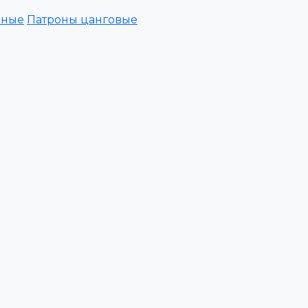
зные
Патроны цанговые