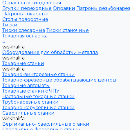
Оснастка шпиндельная
Втулки переходные
Оправки
Патроны резьбонаре
Патроны токарные
Столы поворотные
Тиски
Тиски слесарные
Тиски станочные
Токарная оснастка
...
wiskhalifa
Оборудование для обработки металла
wiskhalifa
Токарные станки
wiskhalifa
Токарно-винторезные станки
Токарно-фрезерные обрабатывающие центры
Токарные автоматы
Токарные станки с ЧПУ
Настольные токарные станки
Трубонарезные станки
Токарно-карусельные станки
Сверлильные станки
wiskhalifa
Вертикально- сверлильные станки
Сверлильно-фрезерные станки