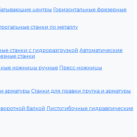
батывающие центры
Горизонтальные фрезерные
рогальные станки по металлу
ые станки с гидроразгрузкой
Автоматические
езные станки
нные ножницы ручные
Пресс-ножницы
ки арматуры
Станки для правки прутка и арматуры
оворотной балкой
Листогибочные гидравлические