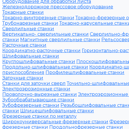
Оборудование для обработки листа
Железнодорожное прессовое оборудование
Токарные станки
Токарно-винторезные станки
Токарно-фрезерные 
Трубонарезные станки
Токарно-карусельные станк
Сверлильные станки
Вертикально- сверлильные станки
Сверлильно-фр
станки
Магнитные сверлильные станки
Рельсосвер
Расточные станки
Координатно-расточные станки
Горизонтально-рас
Шлифовальные станки
Круглошлифовальные станки
Плоскошлифовальны
Продольно-шлифовальные станки
Координатно-ш
приспособления
Профилешлифовальные станки
Заточные станки
Станки для заточки сверл
Точильно-шлифовальные
Электроэрозионные станки
Проволочно-вырезные станки
Электроэрозионные
Зубообрабатывающие станки
Зубофрезерные станки
Резьбошлифовальные стан
станки
Шлицешлифовальные станки
Фрезерные станки по металлу
Широкоуниверсальные фрезерные станки
Фрезер
фрезерные станки
Продольнофрезерные станки