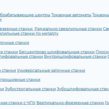
обрабатывающие центры
Токарные автоматы
Токарны
и
езерные станки
Радиально сверлильные станки
Св
лильные станки по металлу
точные станки
е станки
Бесцентрово шлифовальные станки
Плоск
лифовальные станки
Внутришлифовальные станки
 станки
Универсальные заточные станки
 прошивные станки
ки
Зубострогальные станки
Зубошлифовальные стан
ные станки с ЧПУ
Вертикально-фрезерные станки
Г