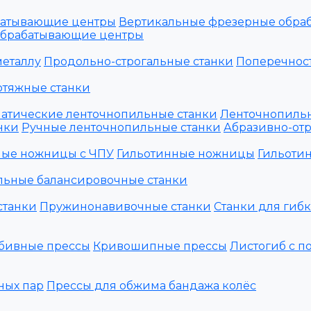
батывающие центры
Вертикальные фрезерные обра
обрабатывающие центры
металлу
Продольно-строгальные станки
Поперечност
отяжные станки
атические ленточнопильные станки
Ленточнопильн
нки
Ручные ленточнопильные станки
Абразивно-отр
ные ножницы с ЧПУ
Гильотинные ножницы
Гильоти
льные балансировочные станки
станки
Пружинонавивочные станки
Станки для гиб
бивные прессы
Кривошипные прессы
Листогиб с п
ных пар
Прессы для обжима бандажа колёс