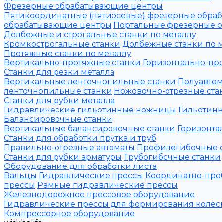
Фрезерные обрабатывающие центры
Пятикоординатные (пятиосевые) фрезерные обра
обрабатывающие центры
Портальные фрезерные 
Долбежные и строгальные станки по металлу
Кромкострогальные станки
Долбежные станки по 
Протяжные станки по металлу
Вертикально-протяжные станки
Горизонтально-пр
Станки для резки металла
Вертикальные ленточнопильные станки
Полуавтом
ленточнопильные станки
Ножовочно-отрезные ста
Станки для рубки металла
Гидравлические гильотинные ножницы
Гильотин
Балансировочные станки
Вертикальные балансировочные станки
Горизонта
Станки для обработки прутка и труб
Правильно-отрезные автоматы
Профилегибочные 
Станки для рубки арматуры
Трубогибочные станки
Оборудование для обработки листа
Вальцы
Гидравлические прессы
Координатно-про
прессы
Рамные гидравлические прессы
Железнодорожное прессовое оборудование
Гидравлические прессы для формирования колёс
Компрессорное оборудование