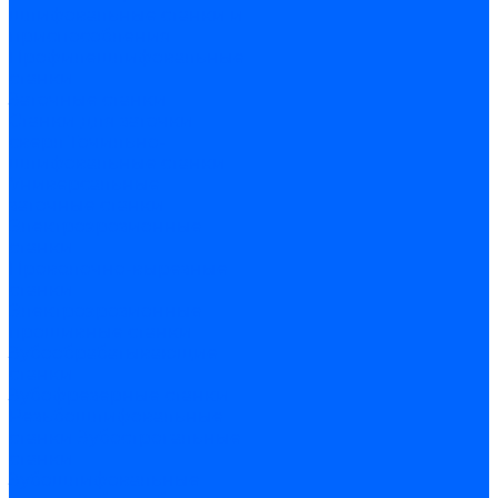
шлифовальные станки и
приспособления
Профилешлифовальные
станки
Заточные станки
Станки для заточки
сверл
Точильно-
шлифовальные станки
Универсальные
заточные станки
Электроэрозионные
станки
Проволочно-вырезные
станки
Электроэрозионные
прошивные станки
Зубообрабатывающие
станки
Зубофрезерные станки
Резьбошлифовальные
станки
Зубострогальные
станки
Зубошлифовальные