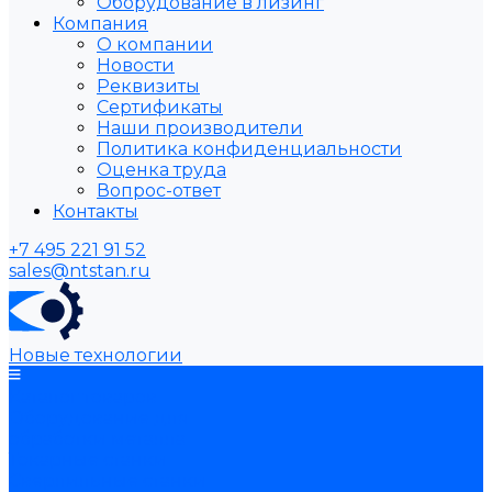
Оборудование в лизинг
Компания
О компании
Новости
Реквизиты
Сертификаты
Наши производители
Политика конфиденциальности
Оценка труда
Вопрос-ответ
Контакты
+7 495 221 91 52
sales@ntstan.ru
Новые технологии
Каталог товаров
Оборудование для
обработки металла
Токарные станки
Сверлильные станки