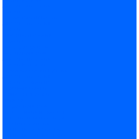
ленточнопильные
станки
Полуавтоматические
ленточнопильные
станки
Ленточнопильные
станки с
гидроразгрузкой
Автоматические
ленточнопильные
станки
Ножовочно-
отрезные станки
Ручные
ленточнопильные
станки
Абразивно-
отрезные станки
Станки для рубки
металла
Гидравлические
гильотинные ножницы
Гильотинные ножницы с
ЧПУ
Гильотинные
ножницы
Гильотинные
ножницы ручные
Пресс-