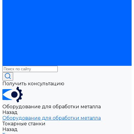
для обработки прутка и труб
Оборудование для
обработки листа
Железнодорожное прессовое
оборудование
Компрессорное оборудование
Аппараты струйной очистки
Винтовые
компрессоры
Воздушные ресиверы
Моечные
установки
Передвижные компрессоры
Подготовка воздуха
Поршневые компрессоры
Инструменты и оснастка
Делительные головки
Оснастка шпиндельная
Патроны токарные
Столы поворотные
Тиски
Токарная оснастка
Получить консультацию
Оборудование для обработки металла
Назад
Оборудование для обработки металла
Токарные станки
Назад