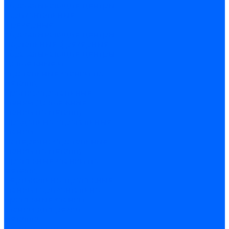
обрабатывающие центры
Горизонтальные
фрезерные
обрабатывающие центры
Портальные фрезерные
обрабатывающие центры
Долбежные и
строгальные станки по
металлу
Кромкострогальные
станки
Долбежные
станки по металлу
Продольно-строгальные
станки
Поперечнострогальные
станки по металлу
Протяжные станки по
металлу
Вертикально-протяжные
станки
Горизонтально-
протяжные станки
Станки для резки
металла
Вертикальные