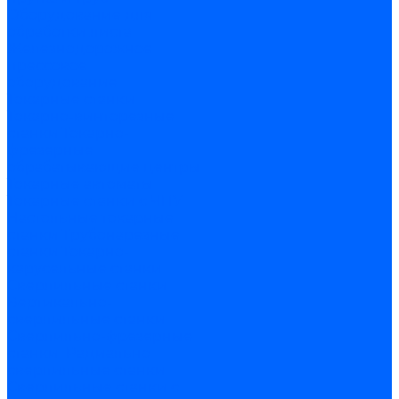
Оборудование для
обработки листа
Железнодорожное
прессовое
оборудование
Токарные станки
Токарно-винторезные
станки
Токарно-
фрезерные
обрабатывающие центры
Токарные автоматы
Токарные станки с ЧПУ
Настольные токарные
станки
Трубонарезные
станки
Токарно-
карусельные станки
Сверлильные станки
Вертикально-
сверлильные станки
Сверлильно-фрезерные
станки
Радиально
сверлильные станки
Сверлильные станки с