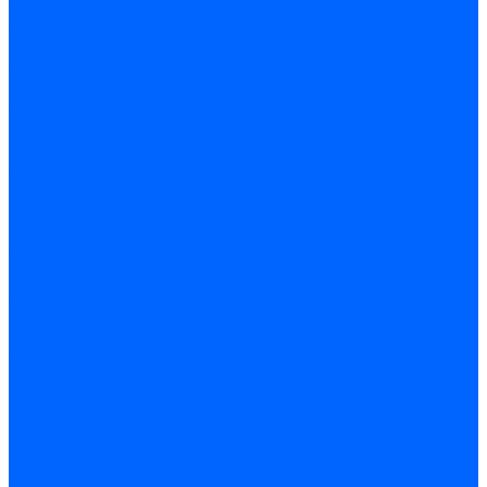
ЧПУ
Настольные
сверлильные станки
Магнитные сверлильные
станки
Рельсосверлильные
станки по металлу
Расточные станки
Координатно-расточные
станки
Горизонтально-
расточные станки
Шлифовальные станки
Круглошлифовальные
станки
Плоскошлифовальные
станки
Бесцентрово
шлифовальные станки
Плоскошлифовальные
станки с круглым столом
Продольно-
шлифовальные станки
Координатно-
шлифовальные станки
Внутришлифовальные
станки
Специальные