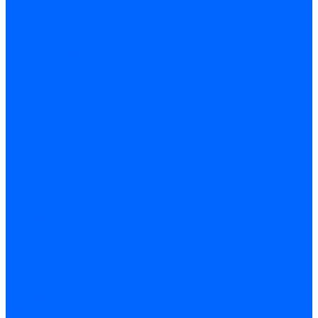
компрессоры
Подготовка воздуха
Поршневые
компрессоры
Аппараты струйной
очистки
Винтовые компрессоры
Воздушные ресиверы
Моечные установки
Передвижные
компрессоры
Подготовка воздуха
Поршневые
компрессоры
Инструменты и оснастка
Делительные головки
Оснастка шпиндельная
Патроны токарные
Столы поворотные
Тиски
Токарная оснастка
Делительные головки
Оснастка шпиндельная
Втулки переходные