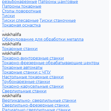
резьбонарезные
Патроны цанговые
Патроны токарные
Столы поворотные
Тиски
Тиски слесарные
Тиски станочные
Токарная оснастка
...
wiskhalifa
Оборудование для обработки металла
wiskhalifa
Токарные станки
wiskhalifa
Токарно-винторезные станки
Токарно-фрезерные обрабатывающие центры
Токарные автоматы
Токарные станки с ЧПУ
Настольные токарные станки
Трубонарезные станки
Токарно-карусельные станки
Сверлильные станки
wiskhalifa
Вертикально- сверлильные станки
Сверлильно-фрезерные станки
Радиально сверлильные станки