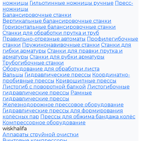
ножницы
Гильотинные ножницы ручные
Пресс-
ножницы
Балансировочные станки
Вертикальные балансировочные станки
Горизонтальные балансировочные станки
Станки для обработки прутка и труб
Правильно-отрезные автоматы
Профилегибочные
станки
Пружинонавивочные станки
Станки для
гибки арматуры
Станки для правки прутка и
арматуры
Станки для рубки арматуры
Трубогибочные станки
Оборудование для обработки листа
Вальцы
Гидравлические прессы
Координатно-
пробивные прессы
Кривошипные прессы
Листогиб с поворотной балкой
Листогибочные
гидравлические прессы
Рамные
гидравлические прессы
Железнодорожное прессовое оборудование
Гидравлические прессы для формирования
колёсных пар
Прессы для обжима бандажа колёс
Компрессорное оборудование
wiskhalifa
Аппараты струйной очистки
Винтовые компрессоры