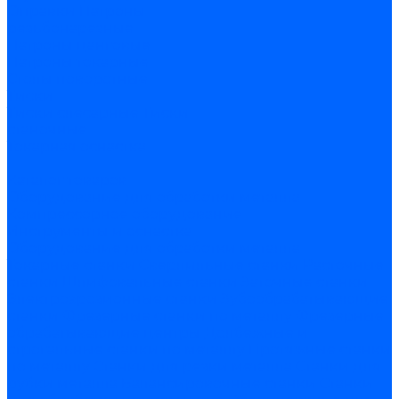
Оправки
Патроны
резьбонарезные
Патроны цанговые
Патроны токарные
Столы поворотные
Тиски
Тиски слесарные
Тиски
станочные
Токарная оснастка
...
Каталог товаров
Оборудование для обработки металла
Компрессорное оборудование
Инструменты и оснастка
Оборудование для обработки металла
Токарные станки
Сверлильные станки
Расточные
станки
Шлифовальные станки
Заточные станки
Электроэрозионные станки
Зубообрабатывающие
станки
Фрезерные станки по металлу
Фрезерные
обрабатывающие центры
Долбежные и
строгальные станки по металлу
Протяжные станки
по металлу
Станки для резки металла
Станки для
рубки металла
Балансировочные станки
Станки