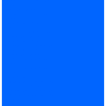
станки
Зубодолбежные
станки
Контрольно-
обкатные станки
Шлицешлифовальные
станки
Фрезерные станки по
металлу
Широкоуниверсальные
фрезерные станки
Фрезерные станки с ЧПУ
Вертикально-фрезерные
станки
Горизонтально-
фрезерные станки
Портально-фрезерные
станки
Продольнофрезерные
станки
Фрезерные
обрабатывающие центры
Пятикоординатные
(пятиосевые) фрезерные
обрабатывающие центры
Вертикальные
фрезерные