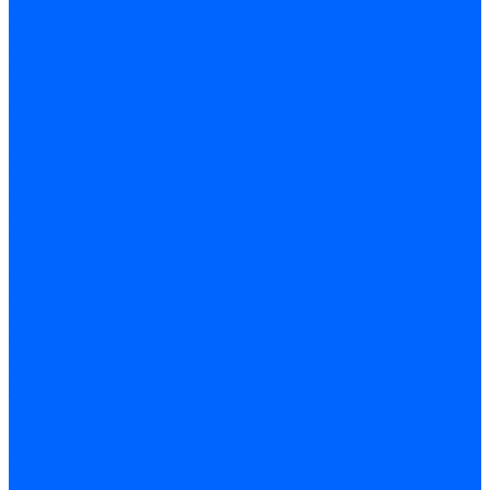
ножницы
Балансировочные
станки
Вертикальные
балансировочные станки
Горизонтальные
балансировочные станки
Станки для обработки
прутка и труб
Правильно-отрезные
автоматы
Профилегибочные
станки
Пружинонавивочные
станки
Станки для гибки
арматуры
Станки для
правки прутка и
арматуры
Станки для
рубки арматуры
Трубогибочные станки
Оборудование для
обработки листа
Вальцы
Гидравлические
прессы
Координатно-