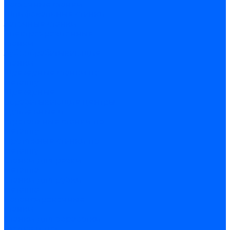
Расточные станки
Шлифовальные станки
Заточные станки
Электроэрозионные
станки
Зубообрабатывающие
станки
Фрезерные станки по
металлу
Фрезерные
обрабатывающие центры
Долбежные и
строгальные станки по
металлу
Протяжные станки по
металлу
Станки для резки
металла
Станки для рубки
металла
Балансировочные
станки
Станки для обработки
прутка и труб