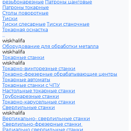
резьбонарезные
Патроны цанговые
Патроны токарные
Столы поворотные
Тиски
Тиски слесарные
Тиски станочные
Токарная оснастка
...
wiskhalifa
Оборудование для обработки металла
wiskhalifa
Токарные станки
wiskhalifa
Токарно-винторезные станки
Токарно-фрезерные обрабатывающие центры
Токарные автоматы
Токарные станки с ЧПУ
Настольные токарные станки
Трубонарезные станки
Токарно-карусельные станки
Сверлильные станки
wiskhalifa
Вертикально- сверлильные станки
Сверлильно-фрезерные станки
Радиально сверлильные станки