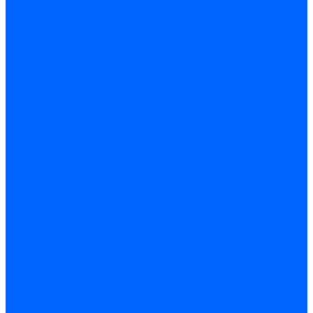
обрабатывающие центры
Горизонтальные
фрезерные
обрабатывающие центры
Портальные фрезерные
обрабатывающие центры
Долбежные и
строгальные станки по
металлу
Кромкострогальные
станки
Долбежные
станки по металлу
Продольно-строгальные
станки
Поперечнострогальные
станки по металлу
Протяжные станки по
металлу
Вертикально-протяжные
станки
Горизонтально-
протяжные станки
Станки для резки
металла
Вертикальные