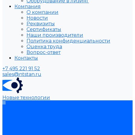
Оборудование в лизинг
Компания
О компании
Новости
Реквизиты
Сертификаты
Наши производители
Политика конфиденциальности
Оценка труда
Вопрос-ответ
Контакты
+7 495 221 91 52
sales@ntstan.ru
Новые технологии
Каталог товаров
Оборудование для
обработки металла
Токарные станки
Сверлильные станки