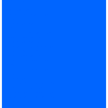
станки
Зубодолбежные
станки
Контрольно-
обкатные станки
Шлицешлифовальные
станки
Фрезерные станки по
металлу
Широкоуниверсальные
фрезерные станки
Фрезерные станки с ЧПУ
Вертикально-фрезерные
станки
Горизонтально-
фрезерные станки
Портально-фрезерные
станки
Продольнофрезерные
станки
Фрезерные
обрабатывающие центры
Пятикоординатные
(пятиосевые) фрезерные
обрабатывающие центры
Вертикальные
фрезерные