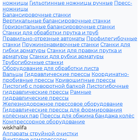
ножницы
Гильотинные ножницы ручные
Пресс-
ножницы
Балансировочные станки
Вертикальные балансировочные станки
Горизонтальные балансировочные станки
Станки для обработки прутка и труб
Правильно-отрезные автоматы
Профилегибочные
станки
Пружинонавивочные станки
Станки для
гибки арматуры
Станки для правки прутка и
арматуры
Станки для рубки арматуры
Трубогибочные станки
Оборудование для обработки листа
Вальцы
Гидравлические прессы
Координатно-
пробивные прессы
Кривошипные прессы
Листогиб с поворотной балкой
Листогибочные
гидравлические прессы
Рамные
гидравлические прессы
Железнодорожное прессовое оборудование
Гидравлические прессы для формирования
колёсных пар
Прессы для обжима бандажа колёс
Компрессорное оборудование
wiskhalifa
Аппараты струйной очистки
Винтовые компрессоры