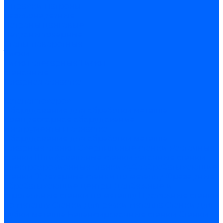
Оправки
Патроны
резьбонарезные
Патроны цанговые
Патроны токарные
Столы поворотные
Тиски
Тиски слесарные
Тиски
станочные
Токарная оснастка
...
Каталог товаров
Оборудование для обработки металла
Компрессорное оборудование
Инструменты и оснастка
Оборудование для обработки металла
Токарные станки
Сверлильные станки
Расточные
станки
Шлифовальные станки
Заточные станки
Электроэрозионные станки
Зубообрабатывающие
станки
Фрезерные станки по металлу
Фрезерные
обрабатывающие центры
Долбежные и
строгальные станки по металлу
Протяжные станки
по металлу
Станки для резки металла
Станки для
рубки металла
Балансировочные станки
Станки