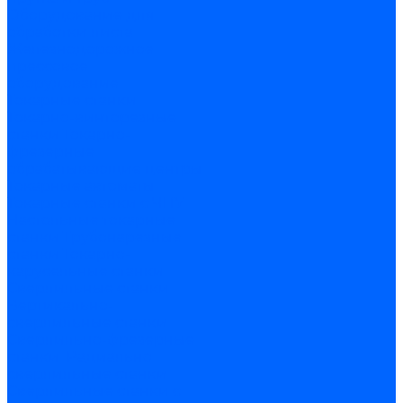
Оборудование для
обработки листа
Железнодорожное
прессовое
оборудование
Токарные станки
Токарно-винторезные
станки
Токарно-
фрезерные
обрабатывающие центры
Токарные автоматы
Токарные станки с ЧПУ
Настольные токарные
станки
Трубонарезные
станки
Токарно-
карусельные станки
Сверлильные станки
Вертикально-
сверлильные станки
Сверлильно-фрезерные
станки
Радиально
сверлильные станки
Сверлильные станки с