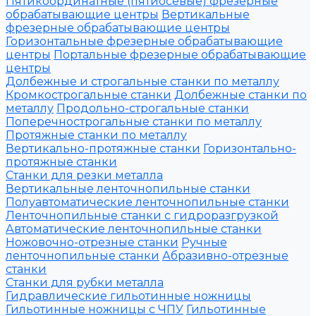
Пятикоординатные (пятиосевые) фрезерные
обрабатывающие центры
Вертикальные
фрезерные обрабатывающие центры
Горизонтальные фрезерные обрабатывающие
центры
Портальные фрезерные обрабатывающие
центры
Долбежные и строгальные станки по металлу
Кромкострогальные станки
Долбежные станки по
металлу
Продольно-строгальные станки
Поперечнострогальные станки по металлу
Протяжные станки по металлу
Вертикально-протяжные станки
Горизонтально-
протяжные станки
Станки для резки металла
Вертикальные ленточнопильные станки
Полуавтоматические ленточнопильные станки
Ленточнопильные станки с гидроразгрузкой
Автоматические ленточнопильные станки
Ножовочно-отрезные станки
Ручные
ленточнопильные станки
Абразивно-отрезные
станки
Станки для рубки металла
Гидравлические гильотинные ножницы
Гильотинные ножницы с ЧПУ
Гильотинные