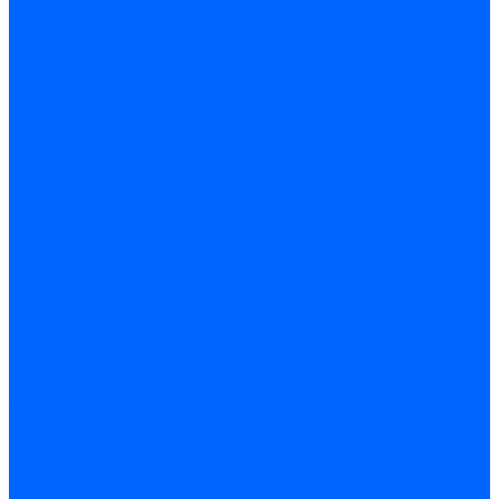
ножницы
Балансировочные
станки
Вертикальные
балансировочные станки
Горизонтальные
балансировочные станки
Станки для обработки
прутка и труб
Правильно-отрезные
автоматы
Профилегибочные
станки
Пружинонавивочные
станки
Станки для гибки
арматуры
Станки для
правки прутка и
арматуры
Станки для
рубки арматуры
Трубогибочные станки
Оборудование для
обработки листа
Вальцы
Гидравлические
прессы
Координатно-