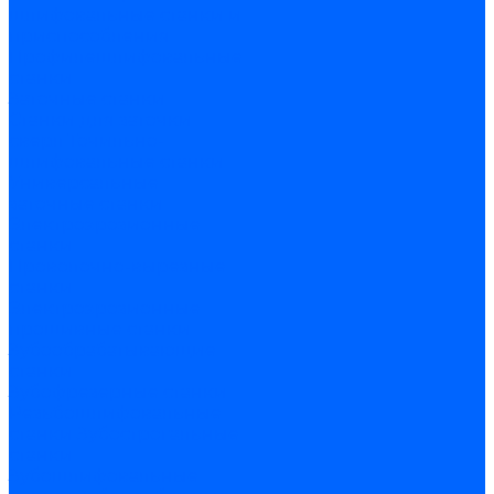
шлифовальные станки и
приспособления
Профилешлифовальные
станки
Заточные станки
Станки для заточки
сверл
Точильно-
шлифовальные станки
Универсальные
заточные станки
Электроэрозионные
станки
Проволочно-вырезные
станки
Электроэрозионные
прошивные станки
Зубообрабатывающие
станки
Зубофрезерные станки
Резьбошлифовальные
станки
Зубострогальные
станки
Зубошлифовальные