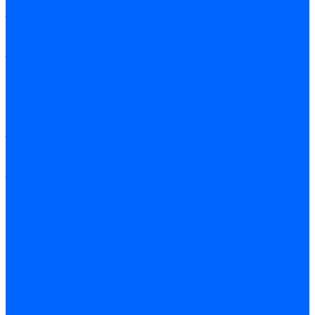
ленточнопильные
станки
Полуавтоматические
ленточнопильные
станки
Ленточнопильные
станки с
гидроразгрузкой
Автоматические
ленточнопильные
станки
Ножовочно-
отрезные станки
Ручные
ленточнопильные
станки
Абразивно-
отрезные станки
Станки для рубки
металла
Гидравлические
гильотинные ножницы
Гильотинные ножницы с
ЧПУ
Гильотинные
ножницы
Гильотинные
ножницы ручные
Пресс-