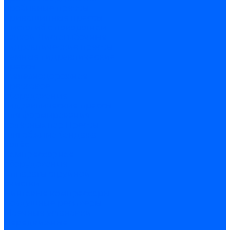
пробивные прессы
Кривошипные прессы
Листогиб с поворотной
балкой
Листогибочные
гидравлические прессы
Рамные гидравлические
прессы
Железнодорожное
прессовое
оборудование
Гидравлические прессы
для формирования
колёсных пар
Прессы
для обжима бандажа
колёс
Компрессорное
оборудование
Аппараты струйной
очистки
Винтовые компрессоры
Воздушные ресиверы
Моечные установки
Передвижные