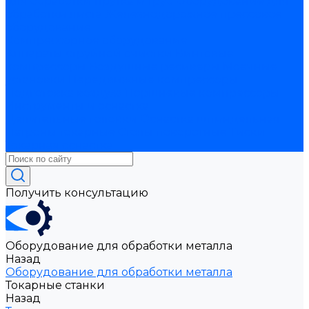
для обработки прутка и труб
Оборудование для
обработки листа
Железнодорожное прессовое
оборудование
Компрессорное оборудование
Аппараты струйной очистки
Винтовые
компрессоры
Воздушные ресиверы
Моечные
установки
Передвижные компрессоры
Подготовка воздуха
Поршневые компрессоры
Инструменты и оснастка
Делительные головки
Оснастка шпиндельная
Патроны токарные
Столы поворотные
Тиски
Токарная оснастка
Получить консультацию
Оборудование для обработки металла
Назад
Оборудование для обработки металла
Токарные станки
Назад