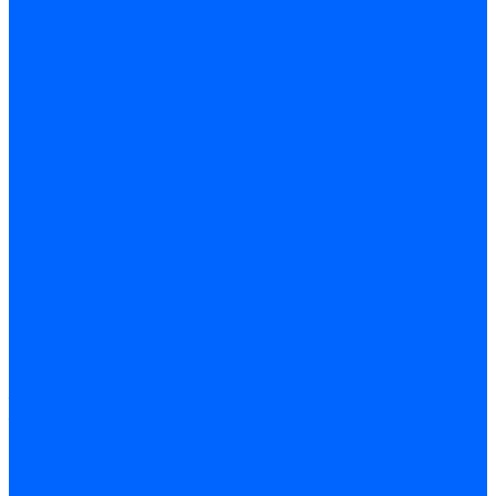
компрессоры
Подготовка воздуха
Поршневые
компрессоры
Аппараты струйной
очистки
Винтовые компрессоры
Воздушные ресиверы
Моечные установки
Передвижные
компрессоры
Подготовка воздуха
Поршневые
компрессоры
Инструменты и оснастка
Делительные головки
Оснастка шпиндельная
Патроны токарные
Столы поворотные
Тиски
Токарная оснастка
Делительные головки
Оснастка шпиндельная
Втулки переходные