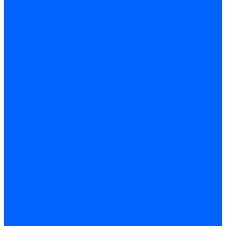
ЧПУ
Настольные
сверлильные станки
Магнитные сверлильные
станки
Рельсосверлильные
станки по металлу
Расточные станки
Координатно-расточные
станки
Горизонтально-
расточные станки
Шлифовальные станки
Круглошлифовальные
станки
Плоскошлифовальные
станки
Бесцентрово
шлифовальные станки
Плоскошлифовальные
станки с круглым столом
Продольно-
шлифовальные станки
Координатно-
шлифовальные станки
Внутришлифовальные
станки
Специальные