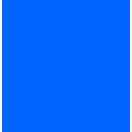
Расточные станки
Шлифовальные станки
Заточные станки
Электроэрозионные
станки
Зубообрабатывающие
станки
Фрезерные станки по
металлу
Фрезерные
обрабатывающие центры
Долбежные и
строгальные станки по
металлу
Протяжные станки по
металлу
Станки для резки
металла
Станки для рубки
металла
Балансировочные
станки
Станки для обработки
прутка и труб