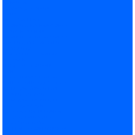
ножницы
Балансировочные
станки
Вертикальные
балансировочные станки
Горизонтальные
балансировочные станки
Станки для обработки
прутка и труб
Правильно-отрезные
автоматы
Профилегибочные
станки
Пружинонавивочные
станки
Станки для гибки
арматуры
Станки для
правки прутка и
арматуры
Станки для
рубки арматуры
Трубогибочные станки
Оборудование для
обработки листа
Вальцы
Гидравлические
прессы
Координатно-