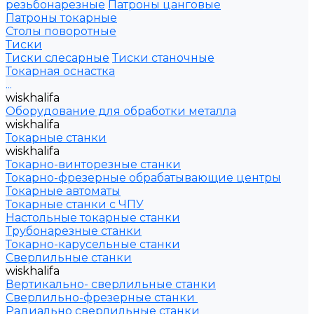
резьбонарезные
Патроны цанговые
Патроны токарные
Столы поворотные
Тиски
Тиски слесарные
Тиски станочные
Токарная оснастка
...
wiskhalifa
Оборудование для обработки металла
wiskhalifa
Токарные станки
wiskhalifa
Токарно-винторезные станки
Токарно-фрезерные обрабатывающие центры
Токарные автоматы
Токарные станки с ЧПУ
Настольные токарные станки
Трубонарезные станки
Токарно-карусельные станки
Сверлильные станки
wiskhalifa
Вертикально- сверлильные станки
Сверлильно-фрезерные станки
Радиально сверлильные станки