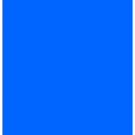
ЧПУ
Настольные
сверлильные станки
Магнитные сверлильные
станки
Рельсосверлильные
станки по металлу
Расточные станки
Координатно-расточные
станки
Горизонтально-
расточные станки
Шлифовальные станки
Круглошлифовальные
станки
Плоскошлифовальные
станки
Бесцентрово
шлифовальные станки
Плоскошлифовальные
станки с круглым столом
Продольно-
шлифовальные станки
Координатно-
шлифовальные станки
Внутришлифовальные
станки
Специальные