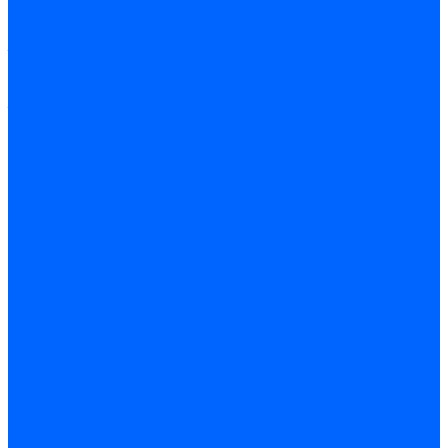
Расточные станки
Шлифовальные станки
Заточные станки
Электроэрозионные
станки
Зубообрабатывающие
станки
Фрезерные станки по
металлу
Фрезерные
обрабатывающие центры
Долбежные и
строгальные станки по
металлу
Протяжные станки по
металлу
Станки для резки
металла
Станки для рубки
металла
Балансировочные
станки
Станки для обработки
прутка и труб