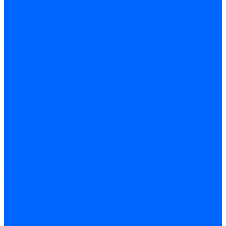
шлифовальные станки и
приспособления
Профилешлифовальные
станки
Заточные станки
Станки для заточки
сверл
Точильно-
шлифовальные станки
Универсальные
заточные станки
Электроэрозионные
станки
Проволочно-вырезные
станки
Электроэрозионные
прошивные станки
Зубообрабатывающие
станки
Зубофрезерные станки
Резьбошлифовальные
станки
Зубострогальные
станки
Зубошлифовальные