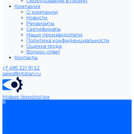
Оборудование в лизинг
Компания
О компании
Новости
Реквизиты
Сертификаты
Наши производители
Политика конфиденциальности
Оценка труда
Вопрос-ответ
Контакты
+7 495 221 91 52
sales@ntstan.ru
Новые технологии
Каталог товаров
Оборудование для
обработки металла
Токарные станки
Сверлильные станки