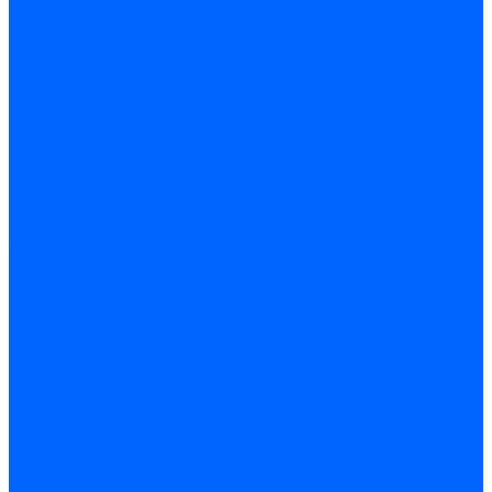
Оборудование для
обработки листа
Железнодорожное
прессовое
оборудование
Токарные станки
Токарно-винторезные
станки
Токарно-
фрезерные
обрабатывающие центры
Токарные автоматы
Токарные станки с ЧПУ
Настольные токарные
станки
Трубонарезные
станки
Токарно-
карусельные станки
Сверлильные станки
Вертикально-
сверлильные станки
Сверлильно-фрезерные
станки
Радиально
сверлильные станки
Сверлильные станки с