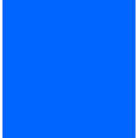
пробивные прессы
Кривошипные прессы
Листогиб с поворотной
балкой
Листогибочные
гидравлические прессы
Рамные гидравлические
прессы
Железнодорожное
прессовое
оборудование
Гидравлические прессы
для формирования
колёсных пар
Прессы
для обжима бандажа
колёс
Компрессорное
оборудование
Аппараты струйной
очистки
Винтовые компрессоры
Воздушные ресиверы
Моечные установки
Передвижные