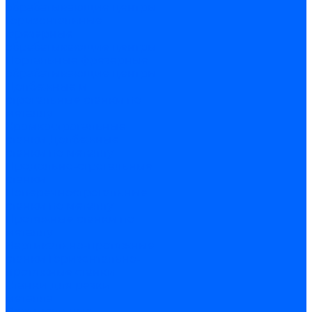
обрабатывающие центры
Горизонтальные
фрезерные
обрабатывающие центры
Портальные фрезерные
обрабатывающие центры
Долбежные и
строгальные станки по
металлу
Кромкострогальные
станки
Долбежные
станки по металлу
Продольно-строгальные
станки
Поперечнострогальные
станки по металлу
Протяжные станки по
металлу
Вертикально-протяжные
станки
Горизонтально-
протяжные станки
Станки для резки
металла
Вертикальные