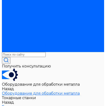
для обработки прутка и труб
Оборудование для
обработки листа
Железнодорожное прессовое
оборудование
Компрессорное оборудование
Аппараты струйной очистки
Винтовые
компрессоры
Воздушные ресиверы
Моечные
установки
Передвижные компрессоры
Подготовка воздуха
Поршневые компрессоры
Инструменты и оснастка
Делительные головки
Оснастка шпиндельная
Патроны токарные
Столы поворотные
Тиски
Токарная оснастка
Получить консультацию
Оборудование для обработки металла
Назад
Оборудование для обработки металла
Токарные станки
Назад