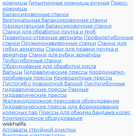
ножницы
Гильотинные ножницы ручные
Пресс-
ножницы
Балансировочные станки
Вертикальные балансировочные станки
Горизонтальные балансировочные станки
Станки для обработки прутка и труб
Правильно-отрезные автоматы
Профилегибочные
станки
Пружинонавивочные станки
Станки для
гибки арматуры
Станки для правки прутка и
арматуры
Станки для рубки арматуры
Трубогибочные станки
Оборудование для обработки листа
Вальцы
Гидравлические прессы
Координатно-
пробивные прессы
Кривошипные прессы
Листогиб с поворотной балкой
Листогибочные
гидравлические прессы
Рамные
гидравлические прессы
Железнодорожное прессовое оборудование
Гидравлические прессы для формирования
колёсных пар
Прессы для обжима бандажа колёс
Компрессорное оборудование
wiskhalifa
Аппараты струйной очистки
Винтовые компрессоры