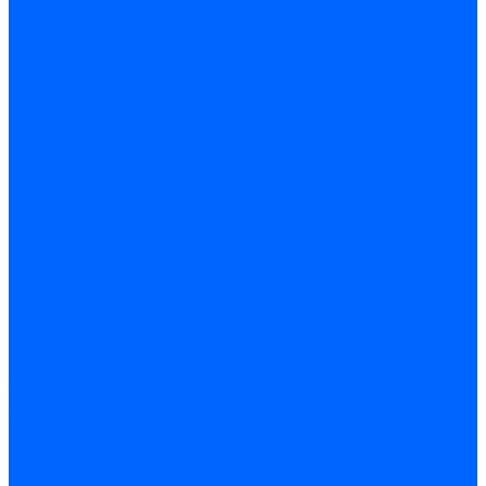
компрессоры
Подготовка воздуха
Поршневые
компрессоры
Аппараты струйной
очистки
Винтовые компрессоры
Воздушные ресиверы
Моечные установки
Передвижные
компрессоры
Подготовка воздуха
Поршневые
компрессоры
Инструменты и оснастка
Делительные головки
Оснастка шпиндельная
Патроны токарные
Столы поворотные
Тиски
Токарная оснастка
Делительные головки
Оснастка шпиндельная
Втулки переходные