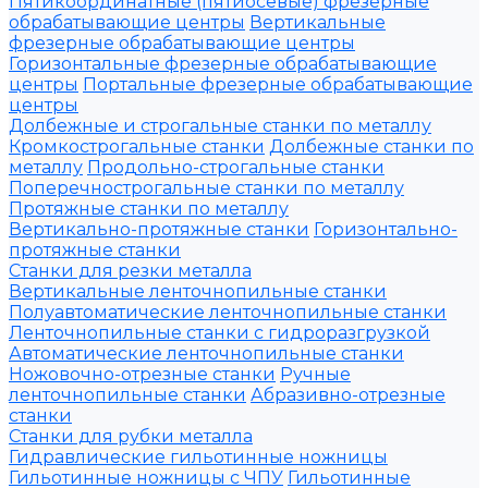
Пятикоординатные (пятиосевые) фрезерные
обрабатывающие центры
Вертикальные
фрезерные обрабатывающие центры
Горизонтальные фрезерные обрабатывающие
центры
Портальные фрезерные обрабатывающие
центры
Долбежные и строгальные станки по металлу
Кромкострогальные станки
Долбежные станки по
металлу
Продольно-строгальные станки
Поперечнострогальные станки по металлу
Протяжные станки по металлу
Вертикально-протяжные станки
Горизонтально-
протяжные станки
Станки для резки металла
Вертикальные ленточнопильные станки
Полуавтоматические ленточнопильные станки
Ленточнопильные станки с гидроразгрузкой
Автоматические ленточнопильные станки
Ножовочно-отрезные станки
Ручные
ленточнопильные станки
Абразивно-отрезные
станки
Станки для рубки металла
Гидравлические гильотинные ножницы
Гильотинные ножницы с ЧПУ
Гильотинные