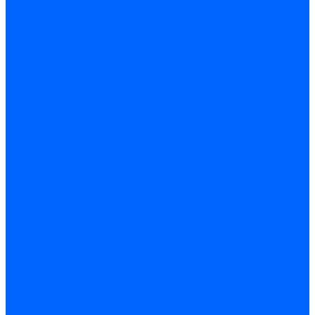
станки
Зубодолбежные
станки
Контрольно-
обкатные станки
Шлицешлифовальные
станки
Фрезерные станки по
металлу
Широкоуниверсальные
фрезерные станки
Фрезерные станки с ЧПУ
Вертикально-фрезерные
станки
Горизонтально-
фрезерные станки
Портально-фрезерные
станки
Продольнофрезерные
станки
Фрезерные
обрабатывающие центры
Пятикоординатные
(пятиосевые) фрезерные
обрабатывающие центры
Вертикальные
фрезерные