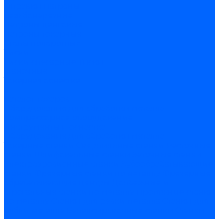
Оправки
Патроны
резьбонарезные
Патроны цанговые
Патроны токарные
Столы поворотные
Тиски
Тиски слесарные
Тиски
станочные
Токарная оснастка
...
Каталог товаров
Оборудование для обработки металла
Компрессорное оборудование
Инструменты и оснастка
Оборудование для обработки металла
Токарные станки
Сверлильные станки
Расточные
станки
Шлифовальные станки
Заточные станки
Электроэрозионные станки
Зубообрабатывающие
станки
Фрезерные станки по металлу
Фрезерные
обрабатывающие центры
Долбежные и
строгальные станки по металлу
Протяжные станки
по металлу
Станки для резки металла
Станки для
рубки металла
Балансировочные станки
Станки