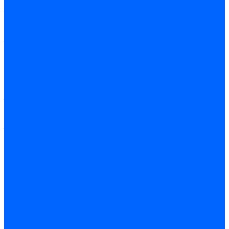
ленточнопильные
станки
Полуавтоматические
ленточнопильные
станки
Ленточнопильные
станки с
гидроразгрузкой
Автоматические
ленточнопильные
станки
Ножовочно-
отрезные станки
Ручные
ленточнопильные
станки
Абразивно-
отрезные станки
Станки для рубки
металла
Гидравлические
гильотинные ножницы
Гильотинные ножницы с
ЧПУ
Гильотинные
ножницы
Гильотинные
ножницы ручные
Пресс-