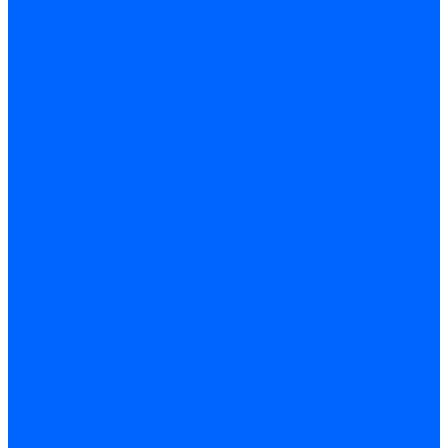
обрабатывающие центры
Горизонтальные
фрезерные
обрабатывающие центры
Портальные фрезерные
обрабатывающие центры
Долбежные и
строгальные станки по
металлу
Кромкострогальные
станки
Долбежные
станки по металлу
Продольно-строгальные
станки
Поперечнострогальные
станки по металлу
Протяжные станки по
металлу
Вертикально-протяжные
станки
Горизонтально-
протяжные станки
Станки для резки
металла
Вертикальные