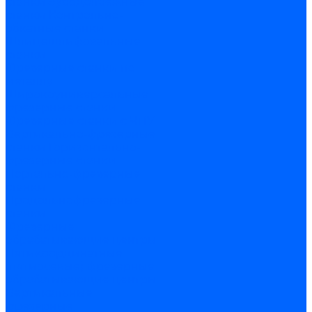
станки
Зубодолбежные
станки
Контрольно-
обкатные станки
Шлицешлифовальные
станки
Фрезерные станки по
металлу
Широкоуниверсальные
фрезерные станки
Фрезерные станки с ЧПУ
Вертикально-фрезерные
станки
Горизонтально-
фрезерные станки
Портально-фрезерные
станки
Продольнофрезерные
станки
Фрезерные
обрабатывающие центры
Пятикоординатные
(пятиосевые) фрезерные
обрабатывающие центры
Вертикальные
фрезерные