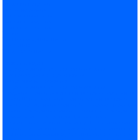
Оправки
Патроны
резьбонарезные
Патроны цанговые
Патроны токарные
Столы поворотные
Тиски
Тиски слесарные
Тиски
станочные
Токарная оснастка
...
Каталог товаров
Оборудование для обработки металла
Компрессорное оборудование
Инструменты и оснастка
Оборудование для обработки металла
Токарные станки
Сверлильные станки
Расточные
станки
Шлифовальные станки
Заточные станки
Электроэрозионные станки
Зубообрабатывающие
станки
Фрезерные станки по металлу
Фрезерные
обрабатывающие центры
Долбежные и
строгальные станки по металлу
Протяжные станки
по металлу
Станки для резки металла
Станки для
рубки металла
Балансировочные станки
Станки