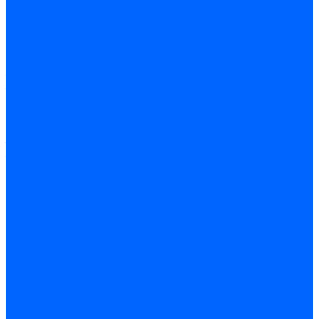
Оборудование для
обработки листа
Железнодорожное
прессовое
оборудование
Токарные станки
Токарно-винторезные
станки
Токарно-
фрезерные
обрабатывающие центры
Токарные автоматы
Токарные станки с ЧПУ
Настольные токарные
станки
Трубонарезные
станки
Токарно-
карусельные станки
Сверлильные станки
Вертикально-
сверлильные станки
Сверлильно-фрезерные
станки
Радиально
сверлильные станки
Сверлильные станки с