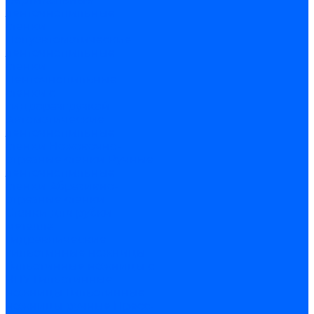
ленточнопильные
станки
Полуавтоматические
ленточнопильные
станки
Ленточнопильные
станки с
гидроразгрузкой
Автоматические
ленточнопильные
станки
Ножовочно-
отрезные станки
Ручные
ленточнопильные
станки
Абразивно-
отрезные станки
Станки для рубки
металла
Гидравлические
гильотинные ножницы
Гильотинные ножницы с
ЧПУ
Гильотинные
ножницы
Гильотинные
ножницы ручные
Пресс-