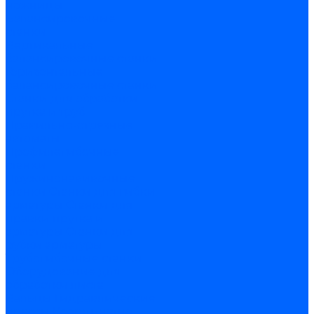
ножницы
Балансировочные
станки
Вертикальные
балансировочные станки
Горизонтальные
балансировочные станки
Станки для обработки
прутка и труб
Правильно-отрезные
автоматы
Профилегибочные
станки
Пружинонавивочные
станки
Станки для гибки
арматуры
Станки для
правки прутка и
арматуры
Станки для
рубки арматуры
Трубогибочные станки
Оборудование для
обработки листа
Вальцы
Гидравлические
прессы
Координатно-