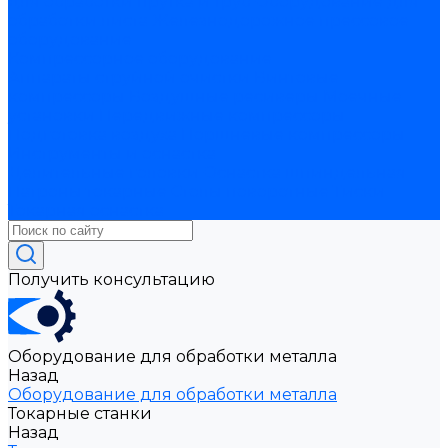
для обработки прутка и труб
Оборудование для
обработки листа
Железнодорожное прессовое
оборудование
Компрессорное оборудование
Аппараты струйной очистки
Винтовые
компрессоры
Воздушные ресиверы
Моечные
установки
Передвижные компрессоры
Подготовка воздуха
Поршневые компрессоры
Инструменты и оснастка
Делительные головки
Оснастка шпиндельная
Патроны токарные
Столы поворотные
Тиски
Токарная оснастка
Получить консультацию
Оборудование для обработки металла
Назад
Оборудование для обработки металла
Токарные станки
Назад