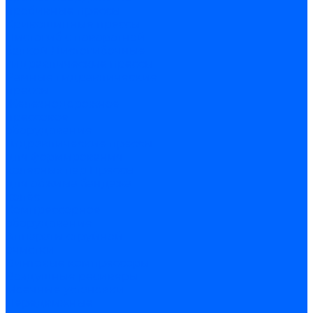
пробивные прессы
Кривошипные прессы
Листогиб с поворотной
балкой
Листогибочные
гидравлические прессы
Рамные гидравлические
прессы
Железнодорожное
прессовое
оборудование
Гидравлические прессы
для формирования
колёсных пар
Прессы
для обжима бандажа
колёс
Компрессорное
оборудование
Аппараты струйной
очистки
Винтовые компрессоры
Воздушные ресиверы
Моечные установки
Передвижные