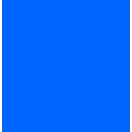
ЧПУ
Настольные
сверлильные станки
Магнитные сверлильные
станки
Рельсосверлильные
станки по металлу
Расточные станки
Координатно-расточные
станки
Горизонтально-
расточные станки
Шлифовальные станки
Круглошлифовальные
станки
Плоскошлифовальные
станки
Бесцентрово
шлифовальные станки
Плоскошлифовальные
станки с круглым столом
Продольно-
шлифовальные станки
Координатно-
шлифовальные станки
Внутришлифовальные
станки
Специальные