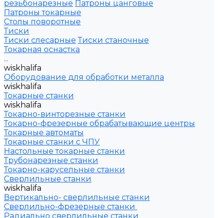
резьбонарезные
Патроны цанговые
Патроны токарные
Столы поворотные
Тиски
Тиски слесарные
Тиски станочные
Токарная оснастка
...
wiskhalifa
Оборудование для обработки металла
wiskhalifa
Токарные станки
wiskhalifa
Токарно-винторезные станки
Токарно-фрезерные обрабатывающие центры
Токарные автоматы
Токарные станки с ЧПУ
Настольные токарные станки
Трубонарезные станки
Токарно-карусельные станки
Сверлильные станки
wiskhalifa
Вертикально- сверлильные станки
Сверлильно-фрезерные станки
Радиально сверлильные станки