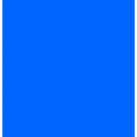
Расточные станки
Шлифовальные станки
Заточные станки
Электроэрозионные
станки
Зубообрабатывающие
станки
Фрезерные станки по
металлу
Фрезерные
обрабатывающие центры
Долбежные и
строгальные станки по
металлу
Протяжные станки по
металлу
Станки для резки
металла
Станки для рубки
металла
Балансировочные
станки
Станки для обработки
прутка и труб