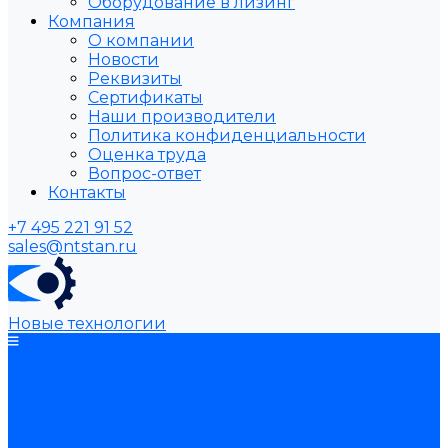
Оборудование в лизинг
Компания
О компании
Новости
Реквизиты
Сертификаты
Наши производители
Политика конфиденциальности
Оценка труда
Вопрос-ответ
Контакты
+7 495 221 91 52
sales@ntstan.ru
Новые технологии
Каталог товаров
Оборудование для
обработки металла
Токарные станки
Сверлильные станки