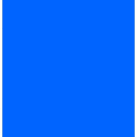
шлифовальные станки и
приспособления
Профилешлифовальные
станки
Заточные станки
Станки для заточки
сверл
Точильно-
шлифовальные станки
Универсальные
заточные станки
Электроэрозионные
станки
Проволочно-вырезные
станки
Электроэрозионные
прошивные станки
Зубообрабатывающие
станки
Зубофрезерные станки
Резьбошлифовальные
станки
Зубострогальные
станки
Зубошлифовальные