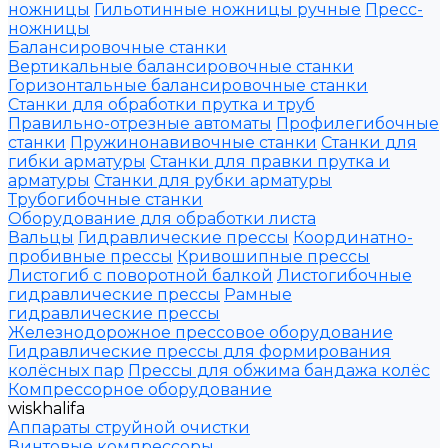
ножницы
Гильотинные ножницы ручные
Пресс-
ножницы
Балансировочные станки
Вертикальные балансировочные станки
Горизонтальные балансировочные станки
Станки для обработки прутка и труб
Правильно-отрезные автоматы
Профилегибочные
станки
Пружинонавивочные станки
Станки для
гибки арматуры
Станки для правки прутка и
арматуры
Станки для рубки арматуры
Трубогибочные станки
Оборудование для обработки листа
Вальцы
Гидравлические прессы
Координатно-
пробивные прессы
Кривошипные прессы
Листогиб с поворотной балкой
Листогибочные
гидравлические прессы
Рамные
гидравлические прессы
Железнодорожное прессовое оборудование
Гидравлические прессы для формирования
колёсных пар
Прессы для обжима бандажа колёс
Компрессорное оборудование
wiskhalifa
Аппараты струйной очистки
Винтовые компрессоры