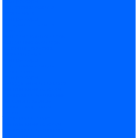
компрессоры
Подготовка воздуха
Поршневые
компрессоры
Аппараты струйной
очистки
Винтовые компрессоры
Воздушные ресиверы
Моечные установки
Передвижные
компрессоры
Подготовка воздуха
Поршневые
компрессоры
Инструменты и оснастка
Делительные головки
Оснастка шпиндельная
Патроны токарные
Столы поворотные
Тиски
Токарная оснастка
Делительные головки
Оснастка шпиндельная
Втулки переходные