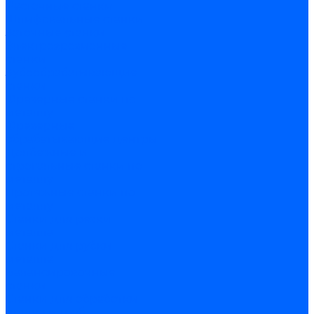
Расточные станки
Шлифовальные станки
Заточные станки
Электроэрозионные
станки
Зубообрабатывающие
станки
Фрезерные станки по
металлу
Фрезерные
обрабатывающие центры
Долбежные и
строгальные станки по
металлу
Протяжные станки по
металлу
Станки для резки
металла
Станки для рубки
металла
Балансировочные
станки
Станки для обработки
прутка и труб