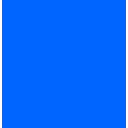
шлифовальные станки и
приспособления
Профилешлифовальные
станки
Заточные станки
Станки для заточки
сверл
Точильно-
шлифовальные станки
Универсальные
заточные станки
Электроэрозионные
станки
Проволочно-вырезные
станки
Электроэрозионные
прошивные станки
Зубообрабатывающие
станки
Зубофрезерные станки
Резьбошлифовальные
станки
Зубострогальные
станки
Зубошлифовальные