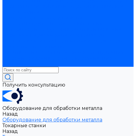
для обработки прутка и труб
Оборудование для
обработки листа
Железнодорожное прессовое
оборудование
Компрессорное оборудование
Аппараты струйной очистки
Винтовые
компрессоры
Воздушные ресиверы
Моечные
установки
Передвижные компрессоры
Подготовка воздуха
Поршневые компрессоры
Инструменты и оснастка
Делительные головки
Оснастка шпиндельная
Патроны токарные
Столы поворотные
Тиски
Токарная оснастка
Получить консультацию
Оборудование для обработки металла
Назад
Оборудование для обработки металла
Токарные станки
Назад