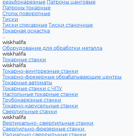
резьбонарезные
Патроны цанговые
Патроны токарные
Столы поворотные
Тиски
Тиски слесарные
Тиски станочные
Токарная оснастка
...
wiskhalifa
Оборудование для обработки металла
wiskhalifa
Токарные станки
wiskhalifa
Токарно-винторезные станки
Токарно-фрезерные обрабатывающие центры
Токарные автоматы
Токарные станки с ЧПУ
Настольные токарные станки
Трубонарезные станки
Токарно-карусельные станки
Сверлильные станки
wiskhalifa
Вертикально- сверлильные станки
Сверлильно-фрезерные станки
Радиально сверлильные станки