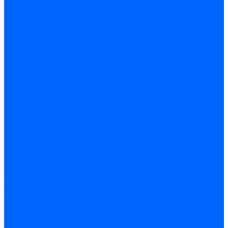
компрессоры
Подготовка воздуха
Поршневые
компрессоры
Аппараты струйной
очистки
Винтовые компрессоры
Воздушные ресиверы
Моечные установки
Передвижные
компрессоры
Подготовка воздуха
Поршневые
компрессоры
Инструменты и оснастка
Делительные головки
Оснастка шпиндельная
Патроны токарные
Столы поворотные
Тиски
Токарная оснастка
Делительные головки
Оснастка шпиндельная
Втулки переходные