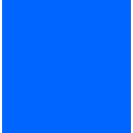
станки
Зубодолбежные
станки
Контрольно-
обкатные станки
Шлицешлифовальные
станки
Фрезерные станки по
металлу
Широкоуниверсальные
фрезерные станки
Фрезерные станки с ЧПУ
Вертикально-фрезерные
станки
Горизонтально-
фрезерные станки
Портально-фрезерные
станки
Продольнофрезерные
станки
Фрезерные
обрабатывающие центры
Пятикоординатные
(пятиосевые) фрезерные
обрабатывающие центры
Вертикальные
фрезерные