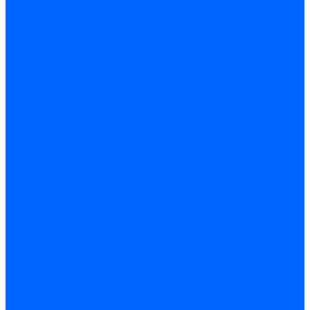
ножницы
Балансировочные
станки
Вертикальные
балансировочные станки
Горизонтальные
балансировочные станки
Станки для обработки
прутка и труб
Правильно-отрезные
автоматы
Профилегибочные
станки
Пружинонавивочные
станки
Станки для гибки
арматуры
Станки для
правки прутка и
арматуры
Станки для
рубки арматуры
Трубогибочные станки
Оборудование для
обработки листа
Вальцы
Гидравлические
прессы
Координатно-