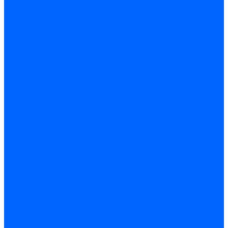
пробивные прессы
Кривошипные прессы
Листогиб с поворотной
балкой
Листогибочные
гидравлические прессы
Рамные гидравлические
прессы
Железнодорожное
прессовое
оборудование
Гидравлические прессы
для формирования
колёсных пар
Прессы
для обжима бандажа
колёс
Компрессорное
оборудование
Аппараты струйной
очистки
Винтовые компрессоры
Воздушные ресиверы
Моечные установки
Передвижные