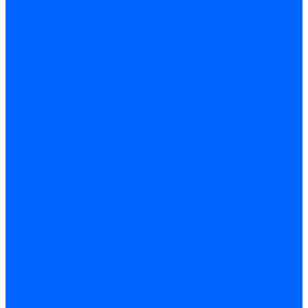
ЧПУ
Настольные
сверлильные станки
Магнитные сверлильные
станки
Рельсосверлильные
станки по металлу
Расточные станки
Координатно-расточные
станки
Горизонтально-
расточные станки
Шлифовальные станки
Круглошлифовальные
станки
Плоскошлифовальные
станки
Бесцентрово
шлифовальные станки
Плоскошлифовальные
станки с круглым столом
Продольно-
шлифовальные станки
Координатно-
шлифовальные станки
Внутришлифовальные
станки
Специальные