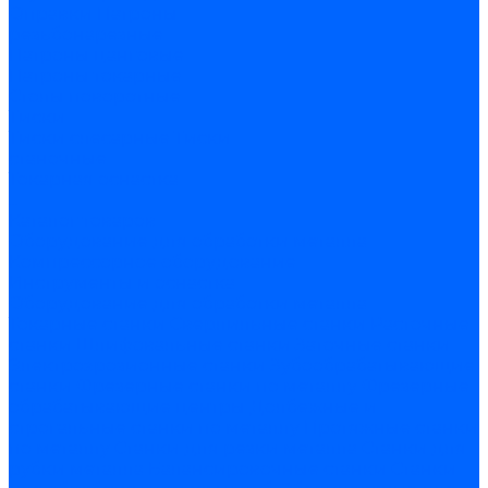
Оправки
Патроны
резьбонарезные
Патроны цанговые
Патроны токарные
Столы поворотные
Тиски
Тиски слесарные
Тиски
станочные
Токарная оснастка
...
Каталог товаров
Оборудование для обработки металла
Компрессорное оборудование
Инструменты и оснастка
Оборудование для обработки металла
Токарные станки
Сверлильные станки
Расточные
станки
Шлифовальные станки
Заточные станки
Электроэрозионные станки
Зубообрабатывающие
станки
Фрезерные станки по металлу
Фрезерные
обрабатывающие центры
Долбежные и
строгальные станки по металлу
Протяжные станки
по металлу
Станки для резки металла
Станки для
рубки металла
Балансировочные станки
Станки