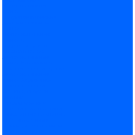
ленточнопильные
станки
Полуавтоматические
ленточнопильные
станки
Ленточнопильные
станки с
гидроразгрузкой
Автоматические
ленточнопильные
станки
Ножовочно-
отрезные станки
Ручные
ленточнопильные
станки
Абразивно-
отрезные станки
Станки для рубки
металла
Гидравлические
гильотинные ножницы
Гильотинные ножницы с
ЧПУ
Гильотинные
ножницы
Гильотинные
ножницы ручные
Пресс-