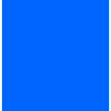
обрабатывающие центры
Горизонтальные
фрезерные
обрабатывающие центры
Портальные фрезерные
обрабатывающие центры
Долбежные и
строгальные станки по
металлу
Кромкострогальные
станки
Долбежные
станки по металлу
Продольно-строгальные
станки
Поперечнострогальные
станки по металлу
Протяжные станки по
металлу
Вертикально-протяжные
станки
Горизонтально-
протяжные станки
Станки для резки
металла
Вертикальные