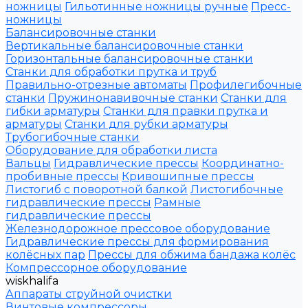
ножницы
Гильотинные ножницы ручные
Пресс-
ножницы
Балансировочные станки
Вертикальные балансировочные станки
Горизонтальные балансировочные станки
Станки для обработки прутка и труб
Правильно-отрезные автоматы
Профилегибочные
станки
Пружинонавивочные станки
Станки для
гибки арматуры
Станки для правки прутка и
арматуры
Станки для рубки арматуры
Трубогибочные станки
Оборудование для обработки листа
Вальцы
Гидравлические прессы
Координатно-
пробивные прессы
Кривошипные прессы
Листогиб с поворотной балкой
Листогибочные
гидравлические прессы
Рамные
гидравлические прессы
Железнодорожное прессовое оборудование
Гидравлические прессы для формирования
колёсных пар
Прессы для обжима бандажа колёс
Компрессорное оборудование
wiskhalifa
Аппараты струйной очистки
Винтовые компрессоры