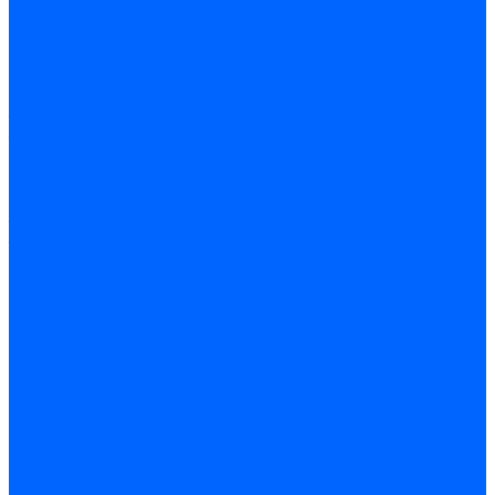
Оборудование для
обработки листа
Железнодорожное
прессовое
оборудование
Токарные станки
Токарно-винторезные
станки
Токарно-
фрезерные
обрабатывающие центры
Токарные автоматы
Токарные станки с ЧПУ
Настольные токарные
станки
Трубонарезные
станки
Токарно-
карусельные станки
Сверлильные станки
Вертикально-
сверлильные станки
Сверлильно-фрезерные
станки
Радиально
сверлильные станки
Сверлильные станки с