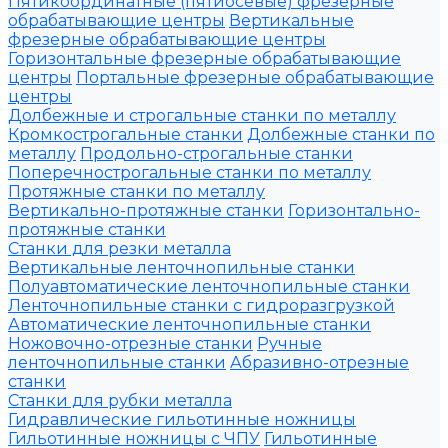
Пятикоординатные (пятиосевые) фрезерные
обрабатывающие центры
Вертикальные
фрезерные обрабатывающие центры
Горизонтальные фрезерные обрабатывающие
центры
Портальные фрезерные обрабатывающие
центры
Долбежные и строгальные станки по металлу
Кромкострогальные станки
Долбежные станки по
металлу
Продольно-строгальные станки
Поперечнострогальные станки по металлу
Протяжные станки по металлу
Вертикально-протяжные станки
Горизонтально-
протяжные станки
Станки для резки металла
Вертикальные ленточнопильные станки
Полуавтоматические ленточнопильные станки
Ленточнопильные станки с гидроразгрузкой
Автоматические ленточнопильные станки
Ножовочно-отрезные станки
Ручные
ленточнопильные станки
Абразивно-отрезные
станки
Станки для рубки металла
Гидравлические гильотинные ножницы
Гильотинные ножницы с ЧПУ
Гильотинные