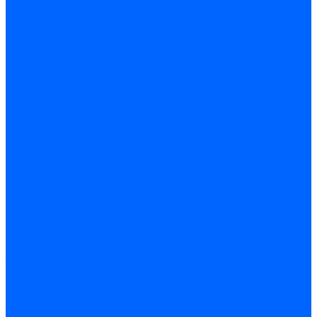
ножницы
Балансировочные
станки
Вертикальные
балансировочные станки
Горизонтальные
балансировочные станки
Станки для обработки
прутка и труб
Правильно-отрезные
автоматы
Профилегибочные
станки
Пружинонавивочные
станки
Станки для гибки
арматуры
Станки для
правки прутка и
арматуры
Станки для
рубки арматуры
Трубогибочные станки
Оборудование для
обработки листа
Вальцы
Гидравлические
прессы
Координатно-