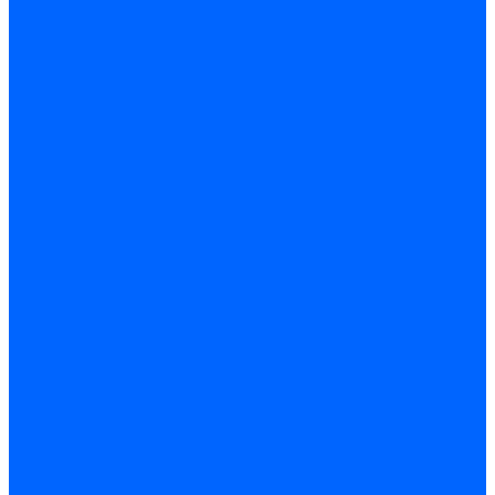
обрабатывающие центры
Горизонтальные
фрезерные
обрабатывающие центры
Портальные фрезерные
обрабатывающие центры
Долбежные и
строгальные станки по
металлу
Кромкострогальные
станки
Долбежные
станки по металлу
Продольно-строгальные
станки
Поперечнострогальные
станки по металлу
Протяжные станки по
металлу
Вертикально-протяжные
станки
Горизонтально-
протяжные станки
Станки для резки
металла
Вертикальные