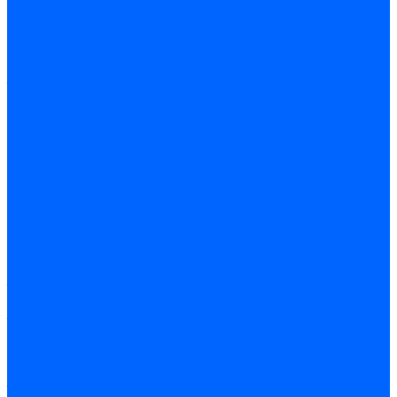
шлифовальные станки и
приспособления
Профилешлифовальные
станки
Заточные станки
Станки для заточки
сверл
Точильно-
шлифовальные станки
Универсальные
заточные станки
Электроэрозионные
станки
Проволочно-вырезные
станки
Электроэрозионные
прошивные станки
Зубообрабатывающие
станки
Зубофрезерные станки
Резьбошлифовальные
станки
Зубострогальные
станки
Зубошлифовальные