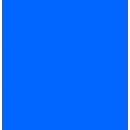
Оправки
Патроны
резьбонарезные
Патроны цанговые
Патроны токарные
Столы поворотные
Тиски
Тиски слесарные
Тиски
станочные
Токарная оснастка
...
Каталог товаров
Оборудование для обработки металла
Компрессорное оборудование
Инструменты и оснастка
Оборудование для обработки металла
Токарные станки
Сверлильные станки
Расточные
станки
Шлифовальные станки
Заточные станки
Электроэрозионные станки
Зубообрабатывающие
станки
Фрезерные станки по металлу
Фрезерные
обрабатывающие центры
Долбежные и
строгальные станки по металлу
Протяжные станки
по металлу
Станки для резки металла
Станки для
рубки металла
Балансировочные станки
Станки