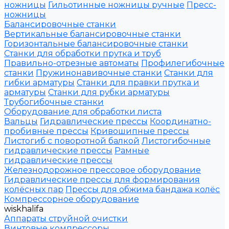
ножницы
Гильотинные ножницы ручные
Пресс-
ножницы
Балансировочные станки
Вертикальные балансировочные станки
Горизонтальные балансировочные станки
Станки для обработки прутка и труб
Правильно-отрезные автоматы
Профилегибочные
станки
Пружинонавивочные станки
Станки для
гибки арматуры
Станки для правки прутка и
арматуры
Станки для рубки арматуры
Трубогибочные станки
Оборудование для обработки листа
Вальцы
Гидравлические прессы
Координатно-
пробивные прессы
Кривошипные прессы
Листогиб с поворотной балкой
Листогибочные
гидравлические прессы
Рамные
гидравлические прессы
Железнодорожное прессовое оборудование
Гидравлические прессы для формирования
колёсных пар
Прессы для обжима бандажа колёс
Компрессорное оборудование
wiskhalifa
Аппараты струйной очистки
Винтовые компрессоры