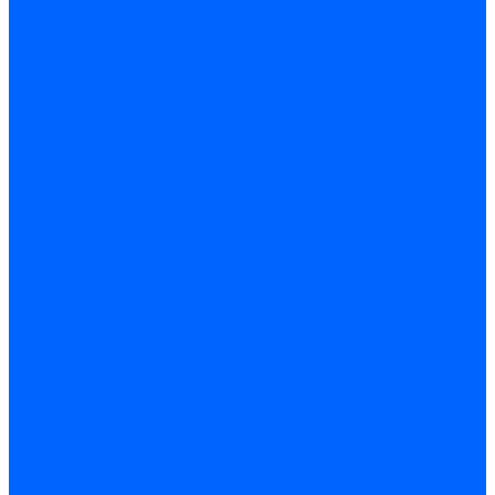
пробивные прессы
Кривошипные прессы
Листогиб с поворотной
балкой
Листогибочные
гидравлические прессы
Рамные гидравлические
прессы
Железнодорожное
прессовое
оборудование
Гидравлические прессы
для формирования
колёсных пар
Прессы
для обжима бандажа
колёс
Компрессорное
оборудование
Аппараты струйной
очистки
Винтовые компрессоры
Воздушные ресиверы
Моечные установки
Передвижные