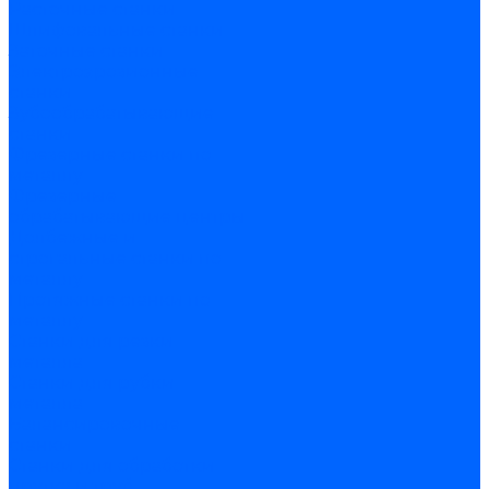
Расточные станки
Шлифовальные станки
Заточные станки
Электроэрозионные
станки
Зубообрабатывающие
станки
Фрезерные станки по
металлу
Фрезерные
обрабатывающие центры
Долбежные и
строгальные станки по
металлу
Протяжные станки по
металлу
Станки для резки
металла
Станки для рубки
металла
Балансировочные
станки
Станки для обработки
прутка и труб