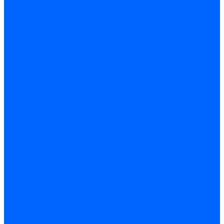
ленточнопильные
станки
Полуавтоматические
ленточнопильные
станки
Ленточнопильные
станки с
гидроразгрузкой
Автоматические
ленточнопильные
станки
Ножовочно-
отрезные станки
Ручные
ленточнопильные
станки
Абразивно-
отрезные станки
Станки для рубки
металла
Гидравлические
гильотинные ножницы
Гильотинные ножницы с
ЧПУ
Гильотинные
ножницы
Гильотинные
ножницы ручные
Пресс-