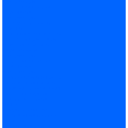
компрессоры
Подготовка воздуха
Поршневые
компрессоры
Аппараты струйной
очистки
Винтовые компрессоры
Воздушные ресиверы
Моечные установки
Передвижные
компрессоры
Подготовка воздуха
Поршневые
компрессоры
Инструменты и оснастка
Делительные головки
Оснастка шпиндельная
Патроны токарные
Столы поворотные
Тиски
Токарная оснастка
Делительные головки
Оснастка шпиндельная
Втулки переходные