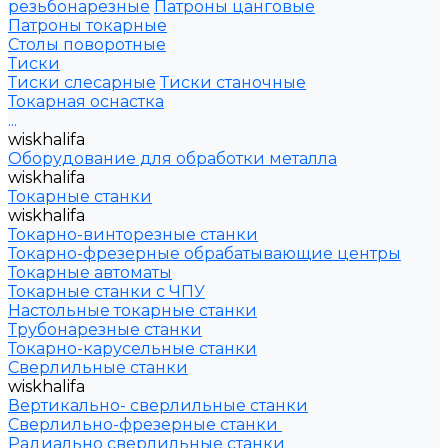
резьбонарезные
Патроны цанговые
Патроны токарные
Столы поворотные
Тиски
Тиски слесарные
Тиски станочные
Токарная оснастка
...
wiskhalifa
Оборудование для обработки металла
wiskhalifa
Токарные станки
wiskhalifa
Токарно-винторезные станки
Токарно-фрезерные обрабатывающие центры
Токарные автоматы
Токарные станки с ЧПУ
Настольные токарные станки
Трубонарезные станки
Токарно-карусельные станки
Сверлильные станки
wiskhalifa
Вертикально- сверлильные станки
Сверлильно-фрезерные станки
Радиально сверлильные станки