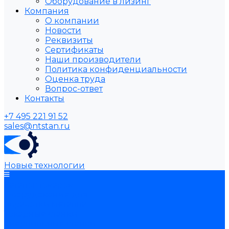
Оборудование в лизинг
Компания
О компании
Новости
Реквизиты
Сертификаты
Наши производители
Политика конфиденциальности
Оценка труда
Вопрос-ответ
Контакты
+7 495 221 91 52
sales@ntstan.ru
Новые технологии
Каталог товаров
Оборудование для
обработки металла
Токарные станки
Сверлильные станки