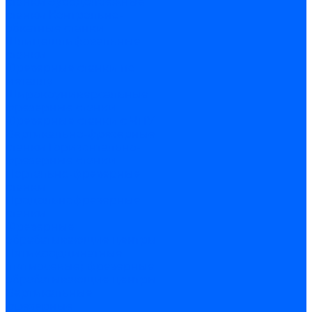
станки
Зубодолбежные
станки
Контрольно-
обкатные станки
Шлицешлифовальные
станки
Фрезерные станки по
металлу
Широкоуниверсальные
фрезерные станки
Фрезерные станки с ЧПУ
Вертикально-фрезерные
станки
Горизонтально-
фрезерные станки
Портально-фрезерные
станки
Продольнофрезерные
станки
Фрезерные
обрабатывающие центры
Пятикоординатные
(пятиосевые) фрезерные
обрабатывающие центры
Вертикальные
фрезерные