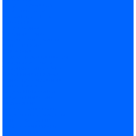
Оборудование для
обработки листа
Железнодорожное
прессовое
оборудование
Токарные станки
Токарно-винторезные
станки
Токарно-
фрезерные
обрабатывающие центры
Токарные автоматы
Токарные станки с ЧПУ
Настольные токарные
станки
Трубонарезные
станки
Токарно-
карусельные станки
Сверлильные станки
Вертикально-
сверлильные станки
Сверлильно-фрезерные
станки
Радиально
сверлильные станки
Сверлильные станки с