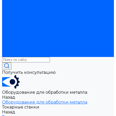
для обработки прутка и труб
Оборудование для
обработки листа
Железнодорожное прессовое
оборудование
Компрессорное оборудование
Аппараты струйной очистки
Винтовые
компрессоры
Воздушные ресиверы
Моечные
установки
Передвижные компрессоры
Подготовка воздуха
Поршневые компрессоры
Инструменты и оснастка
Делительные головки
Оснастка шпиндельная
Патроны токарные
Столы поворотные
Тиски
Токарная оснастка
Получить консультацию
Оборудование для обработки металла
Назад
Оборудование для обработки металла
Токарные станки
Назад