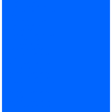
ЧПУ
Настольные
сверлильные станки
Магнитные сверлильные
станки
Рельсосверлильные
станки по металлу
Расточные станки
Координатно-расточные
станки
Горизонтально-
расточные станки
Шлифовальные станки
Круглошлифовальные
станки
Плоскошлифовальные
станки
Бесцентрово
шлифовальные станки
Плоскошлифовальные
станки с круглым столом
Продольно-
шлифовальные станки
Координатно-
шлифовальные станки
Внутришлифовальные
станки
Специальные