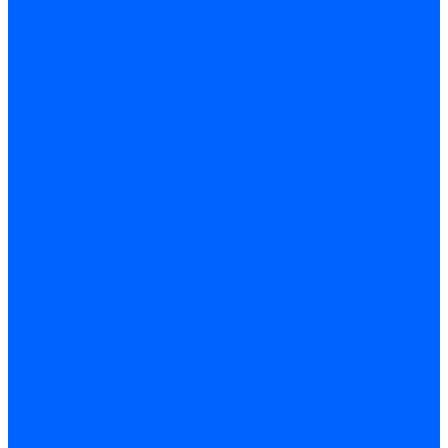
ЧПУ
Настольные
сверлильные станки
Магнитные сверлильные
станки
Рельсосверлильные
станки по металлу
Расточные станки
Координатно-расточные
станки
Горизонтально-
расточные станки
Шлифовальные станки
Круглошлифовальные
станки
Плоскошлифовальные
станки
Бесцентрово
шлифовальные станки
Плоскошлифовальные
станки с круглым столом
Продольно-
шлифовальные станки
Координатно-
шлифовальные станки
Внутришлифовальные
станки
Специальные