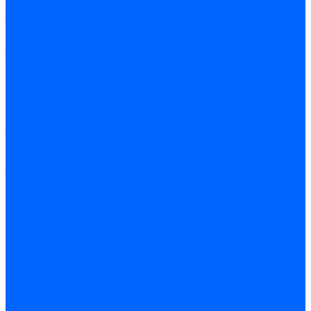
ленточнопильные
станки
Полуавтоматические
ленточнопильные
станки
Ленточнопильные
станки с
гидроразгрузкой
Автоматические
ленточнопильные
станки
Ножовочно-
отрезные станки
Ручные
ленточнопильные
станки
Абразивно-
отрезные станки
Станки для рубки
металла
Гидравлические
гильотинные ножницы
Гильотинные ножницы с
ЧПУ
Гильотинные
ножницы
Гильотинные
ножницы ручные
Пресс-