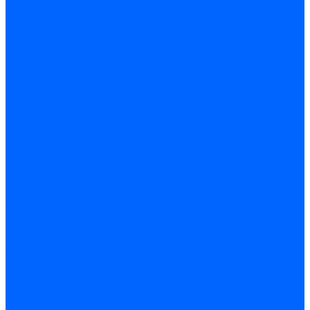
ножницы
Балансировочные
станки
Вертикальные
балансировочные станки
Горизонтальные
балансировочные станки
Станки для обработки
прутка и труб
Правильно-отрезные
автоматы
Профилегибочные
станки
Пружинонавивочные
станки
Станки для гибки
арматуры
Станки для
правки прутка и
арматуры
Станки для
рубки арматуры
Трубогибочные станки
Оборудование для
обработки листа
Вальцы
Гидравлические
прессы
Координатно-