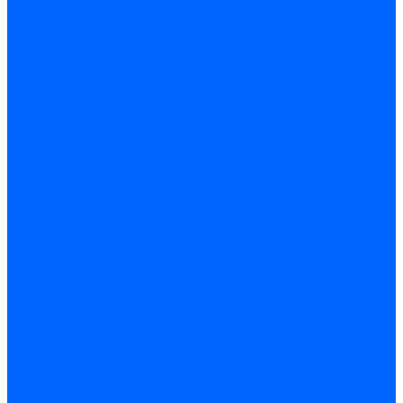
обрабатывающие центры
Горизонтальные
фрезерные
обрабатывающие центры
Портальные фрезерные
обрабатывающие центры
Долбежные и
строгальные станки по
металлу
Кромкострогальные
станки
Долбежные
станки по металлу
Продольно-строгальные
станки
Поперечнострогальные
станки по металлу
Протяжные станки по
металлу
Вертикально-протяжные
станки
Горизонтально-
протяжные станки
Станки для резки
металла
Вертикальные