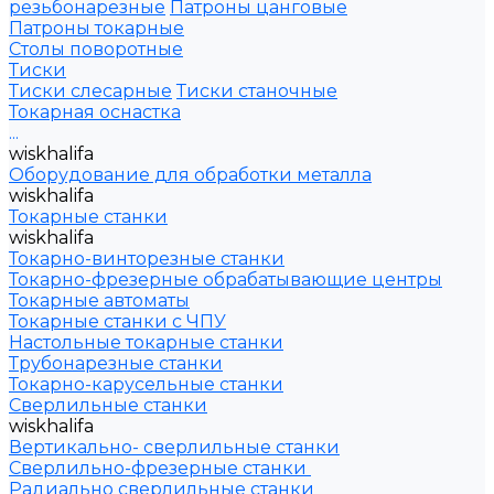
резьбонарезные
Патроны цанговые
Патроны токарные
Столы поворотные
Тиски
Тиски слесарные
Тиски станочные
Токарная оснастка
...
wiskhalifa
Оборудование для обработки металла
wiskhalifa
Токарные станки
wiskhalifa
Токарно-винторезные станки
Токарно-фрезерные обрабатывающие центры
Токарные автоматы
Токарные станки с ЧПУ
Настольные токарные станки
Трубонарезные станки
Токарно-карусельные станки
Сверлильные станки
wiskhalifa
Вертикально- сверлильные станки
Сверлильно-фрезерные станки
Радиально сверлильные станки