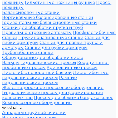
ножницы
Гильотинные ножницы ручные
Пресс-
ножницы
Балансировочные станки
Вертикальные балансировочные станки
Горизонтальные балансировочные станки
Станки для обработки прутка и труб
Правильно-отрезные автоматы
Профилегибочные
станки
Пружинонавивочные станки
Станки для
гибки арматуры
Станки для правки прутка и
арматуры
Станки для рубки арматуры
Трубогибочные станки
Оборудование для обработки листа
Вальцы
Гидравлические прессы
Координатно-
пробивные прессы
Кривошипные прессы
Листогиб с поворотной балкой
Листогибочные
гидравлические прессы
Рамные
гидравлические прессы
Железнодорожное прессовое оборудование
Гидравлические прессы для формирования
колёсных пар
Прессы для обжима бандажа колёс
Компрессорное оборудование
wiskhalifa
Аппараты струйной очистки
Винтовые компрессоры