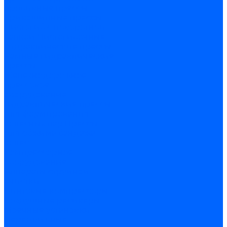
пробивные прессы
Кривошипные прессы
Листогиб с поворотной
балкой
Листогибочные
гидравлические прессы
Рамные гидравлические
прессы
Железнодорожное
прессовое
оборудование
Гидравлические прессы
для формирования
колёсных пар
Прессы
для обжима бандажа
колёс
Компрессорное
оборудование
Аппараты струйной
очистки
Винтовые компрессоры
Воздушные ресиверы
Моечные установки
Передвижные