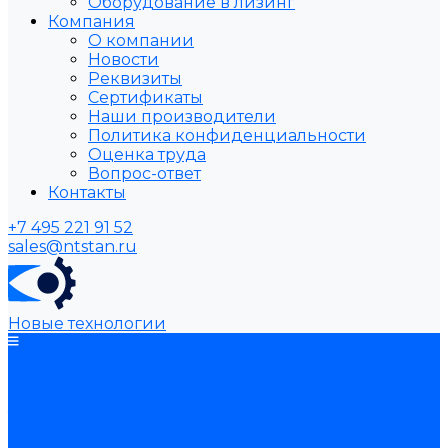
Оборудование в лизинг
Компания
О компании
Новости
Реквизиты
Сертификаты
Наши производители
Политика конфиденциальности
Оценка труда
Вопрос-ответ
Контакты
+7 495 221 91 52
sales@ntstan.ru
Новые технологии
Каталог товаров
Оборудование для
обработки металла
Токарные станки
Сверлильные станки