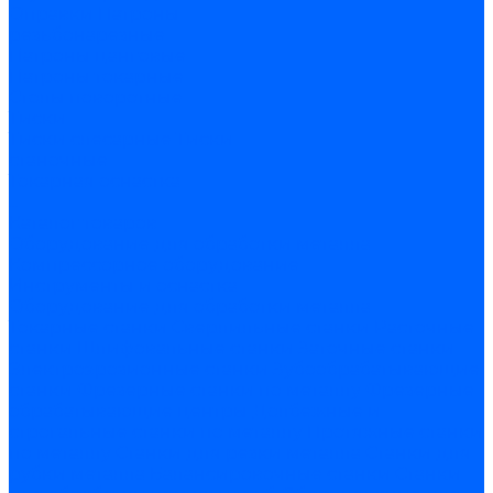
Оправки
Патроны
резьбонарезные
Патроны цанговые
Патроны токарные
Столы поворотные
Тиски
Тиски слесарные
Тиски
станочные
Токарная оснастка
...
Каталог товаров
Оборудование для обработки металла
Компрессорное оборудование
Инструменты и оснастка
Оборудование для обработки металла
Токарные станки
Сверлильные станки
Расточные
станки
Шлифовальные станки
Заточные станки
Электроэрозионные станки
Зубообрабатывающие
станки
Фрезерные станки по металлу
Фрезерные
обрабатывающие центры
Долбежные и
строгальные станки по металлу
Протяжные станки
по металлу
Станки для резки металла
Станки для
рубки металла
Балансировочные станки
Станки