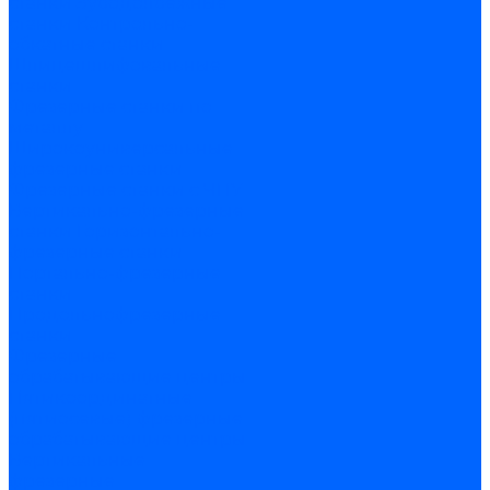
станки
Зубодолбежные
станки
Контрольно-
обкатные станки
Шлицешлифовальные
станки
Фрезерные станки по
металлу
Широкоуниверсальные
фрезерные станки
Фрезерные станки с ЧПУ
Вертикально-фрезерные
станки
Горизонтально-
фрезерные станки
Портально-фрезерные
станки
Продольнофрезерные
станки
Фрезерные
обрабатывающие центры
Пятикоординатные
(пятиосевые) фрезерные
обрабатывающие центры
Вертикальные
фрезерные