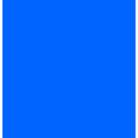
компрессоры
Подготовка воздуха
Поршневые
компрессоры
Аппараты струйной
очистки
Винтовые компрессоры
Воздушные ресиверы
Моечные установки
Передвижные
компрессоры
Подготовка воздуха
Поршневые
компрессоры
Инструменты и оснастка
Делительные головки
Оснастка шпиндельная
Патроны токарные
Столы поворотные
Тиски
Токарная оснастка
Делительные головки
Оснастка шпиндельная
Втулки переходные