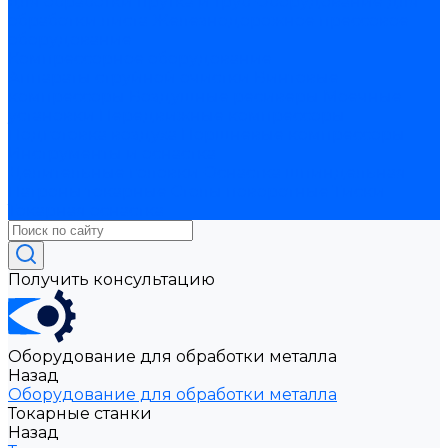
для обработки прутка и труб
Оборудование для
обработки листа
Железнодорожное прессовое
оборудование
Компрессорное оборудование
Аппараты струйной очистки
Винтовые
компрессоры
Воздушные ресиверы
Моечные
установки
Передвижные компрессоры
Подготовка воздуха
Поршневые компрессоры
Инструменты и оснастка
Делительные головки
Оснастка шпиндельная
Патроны токарные
Столы поворотные
Тиски
Токарная оснастка
Получить консультацию
Оборудование для обработки металла
Назад
Оборудование для обработки металла
Токарные станки
Назад