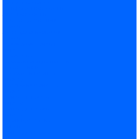
Расточные станки
Шлифовальные станки
Заточные станки
Электроэрозионные
станки
Зубообрабатывающие
станки
Фрезерные станки по
металлу
Фрезерные
обрабатывающие центры
Долбежные и
строгальные станки по
металлу
Протяжные станки по
металлу
Станки для резки
металла
Станки для рубки
металла
Балансировочные
станки
Станки для обработки
прутка и труб