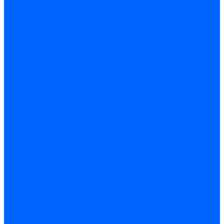
Оборудование для
обработки листа
Железнодорожное
прессовое
оборудование
Токарные станки
Токарно-винторезные
станки
Токарно-
фрезерные
обрабатывающие центры
Токарные автоматы
Токарные станки с ЧПУ
Настольные токарные
станки
Трубонарезные
станки
Токарно-
карусельные станки
Сверлильные станки
Вертикально-
сверлильные станки
Сверлильно-фрезерные
станки
Радиально
сверлильные станки
Сверлильные станки с