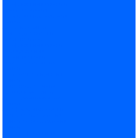
шлифовальные станки и
приспособления
Профилешлифовальные
станки
Заточные станки
Станки для заточки
сверл
Точильно-
шлифовальные станки
Универсальные
заточные станки
Электроэрозионные
станки
Проволочно-вырезные
станки
Электроэрозионные
прошивные станки
Зубообрабатывающие
станки
Зубофрезерные станки
Резьбошлифовальные
станки
Зубострогальные
станки
Зубошлифовальные