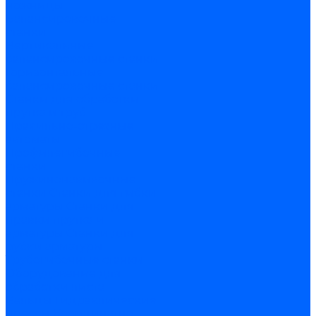
ножницы
Балансировочные
станки
Вертикальные
балансировочные станки
Горизонтальные
балансировочные станки
Станки для обработки
прутка и труб
Правильно-отрезные
автоматы
Профилегибочные
станки
Пружинонавивочные
станки
Станки для гибки
арматуры
Станки для
правки прутка и
арматуры
Станки для
рубки арматуры
Трубогибочные станки
Оборудование для
обработки листа
Вальцы
Гидравлические
прессы
Координатно-