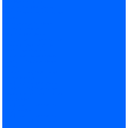
ЧПУ
Настольные
сверлильные станки
Магнитные сверлильные
станки
Рельсосверлильные
станки по металлу
Расточные станки
Координатно-расточные
станки
Горизонтально-
расточные станки
Шлифовальные станки
Круглошлифовальные
станки
Плоскошлифовальные
станки
Бесцентрово
шлифовальные станки
Плоскошлифовальные
станки с круглым столом
Продольно-
шлифовальные станки
Координатно-
шлифовальные станки
Внутришлифовальные
станки
Специальные