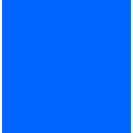
Оборудование для
обработки листа
Железнодорожное
прессовое
оборудование
Токарные станки
Токарно-винторезные
станки
Токарно-
фрезерные
обрабатывающие центры
Токарные автоматы
Токарные станки с ЧПУ
Настольные токарные
станки
Трубонарезные
станки
Токарно-
карусельные станки
Сверлильные станки
Вертикально-
сверлильные станки
Сверлильно-фрезерные
станки
Радиально
сверлильные станки
Сверлильные станки с