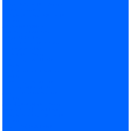
шлифовальные станки и
приспособления
Профилешлифовальные
станки
Заточные станки
Станки для заточки
сверл
Точильно-
шлифовальные станки
Универсальные
заточные станки
Электроэрозионные
станки
Проволочно-вырезные
станки
Электроэрозионные
прошивные станки
Зубообрабатывающие
станки
Зубофрезерные станки
Резьбошлифовальные
станки
Зубострогальные
станки
Зубошлифовальные