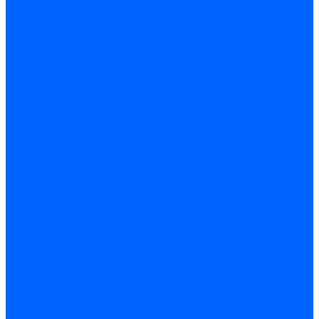
пробивные прессы
Кривошипные прессы
Листогиб с поворотной
балкой
Листогибочные
гидравлические прессы
Рамные гидравлические
прессы
Железнодорожное
прессовое
оборудование
Гидравлические прессы
для формирования
колёсных пар
Прессы
для обжима бандажа
колёс
Компрессорное
оборудование
Аппараты струйной
очистки
Винтовые компрессоры
Воздушные ресиверы
Моечные установки
Передвижные