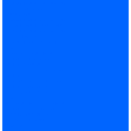
обрабатывающие центры
Горизонтальные
фрезерные
обрабатывающие центры
Портальные фрезерные
обрабатывающие центры
Долбежные и
строгальные станки по
металлу
Кромкострогальные
станки
Долбежные
станки по металлу
Продольно-строгальные
станки
Поперечнострогальные
станки по металлу
Протяжные станки по
металлу
Вертикально-протяжные
станки
Горизонтально-
протяжные станки
Станки для резки
металла
Вертикальные