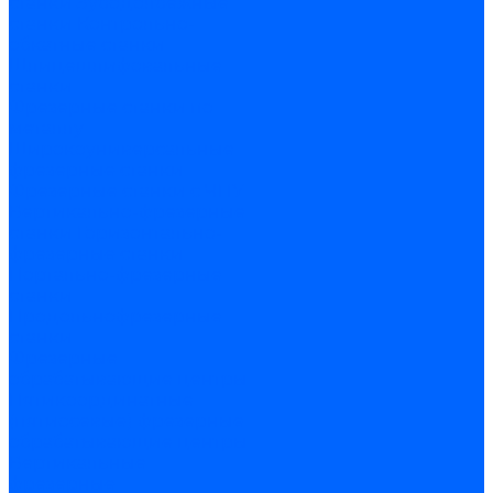
станки
Зубодолбежные
станки
Контрольно-
обкатные станки
Шлицешлифовальные
станки
Фрезерные станки по
металлу
Широкоуниверсальные
фрезерные станки
Фрезерные станки с ЧПУ
Вертикально-фрезерные
станки
Горизонтально-
фрезерные станки
Портально-фрезерные
станки
Продольнофрезерные
станки
Фрезерные
обрабатывающие центры
Пятикоординатные
(пятиосевые) фрезерные
обрабатывающие центры
Вертикальные
фрезерные