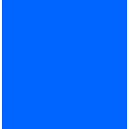
Расточные станки
Шлифовальные станки
Заточные станки
Электроэрозионные
станки
Зубообрабатывающие
станки
Фрезерные станки по
металлу
Фрезерные
обрабатывающие центры
Долбежные и
строгальные станки по
металлу
Протяжные станки по
металлу
Станки для резки
металла
Станки для рубки
металла
Балансировочные
станки
Станки для обработки
прутка и труб