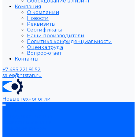
Оборудование в лизинг
Компания
О компании
Новости
Реквизиты
Сертификаты
Наши производители
Политика конфиденциальности
Оценка труда
Вопрос-ответ
Контакты
+7 495 221 91 52
sales@ntstan.ru
Новые технологии
Каталог товаров
Оборудование для
обработки металла
Токарные станки
Сверлильные станки