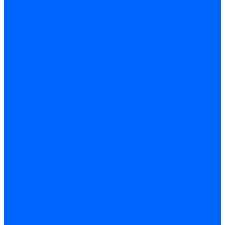
ленточнопильные
станки
Полуавтоматические
ленточнопильные
станки
Ленточнопильные
станки с
гидроразгрузкой
Автоматические
ленточнопильные
станки
Ножовочно-
отрезные станки
Ручные
ленточнопильные
станки
Абразивно-
отрезные станки
Станки для рубки
металла
Гидравлические
гильотинные ножницы
Гильотинные ножницы с
ЧПУ
Гильотинные
ножницы
Гильотинные
ножницы ручные
Пресс-