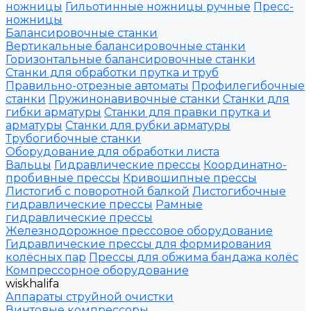
ножницы
Гильотинные ножницы ручные
Пресс-
ножницы
Балансировочные станки
Вертикальные балансировочные станки
Горизонтальные балансировочные станки
Станки для обработки прутка и труб
Правильно-отрезные автоматы
Профилегибочные
станки
Пружинонавивочные станки
Станки для
гибки арматуры
Станки для правки прутка и
арматуры
Станки для рубки арматуры
Трубогибочные станки
Оборудование для обработки листа
Вальцы
Гидравлические прессы
Координатно-
пробивные прессы
Кривошипные прессы
Листогиб с поворотной балкой
Листогибочные
гидравлические прессы
Рамные
гидравлические прессы
Железнодорожное прессовое оборудование
Гидравлические прессы для формирования
колёсных пар
Прессы для обжима бандажа колёс
Компрессорное оборудование
wiskhalifa
Аппараты струйной очистки
Винтовые компрессоры