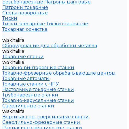
резьбонарезные
Патроны цанговые
Патроны токарные
Столы поворотные
Тиски
Тиски слесарные
Тиски станочные
Токарная оснастка
...
wiskhalifa
Оборудование для обработки металла
wiskhalifa
Токарные станки
wiskhalifa
Токарно-винторезные станки
Токарно-фрезерные обрабатывающие центры
Токарные автоматы
Токарные станки с ЧПУ
Настольные токарные станки
Трубонарезные станки
Токарно-карусельные станки
Сверлильные станки
wiskhalifa
Вертикально- сверлильные станки
Сверлильно-фрезерные станки
Радиально сверлильные станки