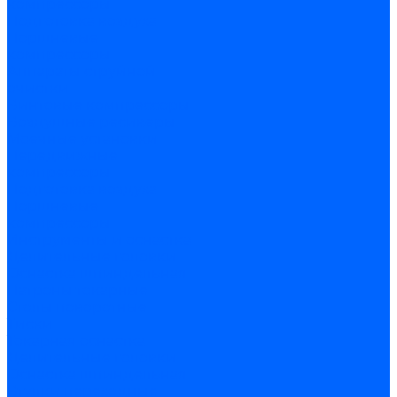
компрессоры
Подготовка воздуха
Поршневые
компрессоры
Аппараты струйной
очистки
Винтовые компрессоры
Воздушные ресиверы
Моечные установки
Передвижные
компрессоры
Подготовка воздуха
Поршневые
компрессоры
Инструменты и оснастка
Делительные головки
Оснастка шпиндельная
Патроны токарные
Столы поворотные
Тиски
Токарная оснастка
Делительные головки
Оснастка шпиндельная
Втулки переходные