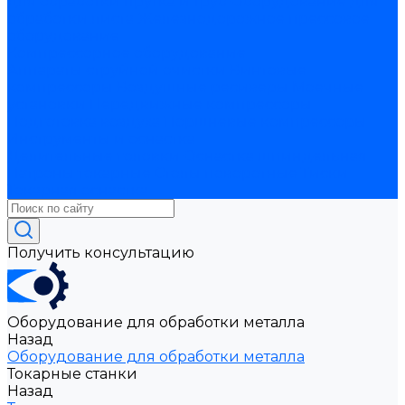
для обработки прутка и труб
Оборудование для
обработки листа
Железнодорожное прессовое
оборудование
Компрессорное оборудование
Аппараты струйной очистки
Винтовые
компрессоры
Воздушные ресиверы
Моечные
установки
Передвижные компрессоры
Подготовка воздуха
Поршневые компрессоры
Инструменты и оснастка
Делительные головки
Оснастка шпиндельная
Патроны токарные
Столы поворотные
Тиски
Токарная оснастка
Получить консультацию
Оборудование для обработки металла
Назад
Оборудование для обработки металла
Токарные станки
Назад