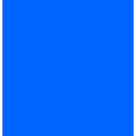
Оправки
Патроны
резьбонарезные
Патроны цанговые
Патроны токарные
Столы поворотные
Тиски
Тиски слесарные
Тиски
станочные
Токарная оснастка
...
Каталог товаров
Оборудование для обработки металла
Компрессорное оборудование
Инструменты и оснастка
Оборудование для обработки металла
Токарные станки
Сверлильные станки
Расточные
станки
Шлифовальные станки
Заточные станки
Электроэрозионные станки
Зубообрабатывающие
станки
Фрезерные станки по металлу
Фрезерные
обрабатывающие центры
Долбежные и
строгальные станки по металлу
Протяжные станки
по металлу
Станки для резки металла
Станки для
рубки металла
Балансировочные станки
Станки