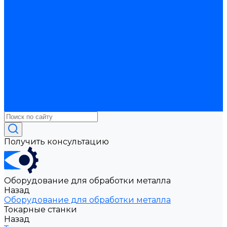
для обработки прутка и труб
Оборудование для
обработки листа
Железнодорожное прессовое
оборудование
Компрессорное оборудование
Аппараты струйной очистки
Винтовые
компрессоры
Воздушные ресиверы
Моечные
установки
Передвижные компрессоры
Подготовка воздуха
Поршневые компрессоры
Инструменты и оснастка
Делительные головки
Оснастка шпиндельная
Патроны токарные
Столы поворотные
Тиски
Токарная оснастка
Получить консультацию
Оборудование для обработки металла
Назад
Оборудование для обработки металла
Токарные станки
Назад