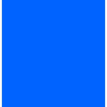
компрессоры
Подготовка воздуха
Поршневые
компрессоры
Аппараты струйной
очистки
Винтовые компрессоры
Воздушные ресиверы
Моечные установки
Передвижные
компрессоры
Подготовка воздуха
Поршневые
компрессоры
Инструменты и оснастка
Делительные головки
Оснастка шпиндельная
Патроны токарные
Столы поворотные
Тиски
Токарная оснастка
Делительные головки
Оснастка шпиндельная
Втулки переходные