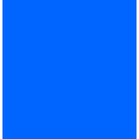
Оправки
Патроны
резьбонарезные
Патроны цанговые
Патроны токарные
Столы поворотные
Тиски
Тиски слесарные
Тиски
станочные
Токарная оснастка
...
Каталог товаров
Оборудование для обработки металла
Компрессорное оборудование
Инструменты и оснастка
Оборудование для обработки металла
Токарные станки
Сверлильные станки
Расточные
станки
Шлифовальные станки
Заточные станки
Электроэрозионные станки
Зубообрабатывающие
станки
Фрезерные станки по металлу
Фрезерные
обрабатывающие центры
Долбежные и
строгальные станки по металлу
Протяжные станки
по металлу
Станки для резки металла
Станки для
рубки металла
Балансировочные станки
Станки