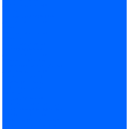
ленточнопильные
станки
Полуавтоматические
ленточнопильные
станки
Ленточнопильные
станки с
гидроразгрузкой
Автоматические
ленточнопильные
станки
Ножовочно-
отрезные станки
Ручные
ленточнопильные
станки
Абразивно-
отрезные станки
Станки для рубки
металла
Гидравлические
гильотинные ножницы
Гильотинные ножницы с
ЧПУ
Гильотинные
ножницы
Гильотинные
ножницы ручные
Пресс-