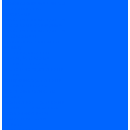
обрабатывающие центры
Горизонтальные
фрезерные
обрабатывающие центры
Портальные фрезерные
обрабатывающие центры
Долбежные и
строгальные станки по
металлу
Кромкострогальные
станки
Долбежные
станки по металлу
Продольно-строгальные
станки
Поперечнострогальные
станки по металлу
Протяжные станки по
металлу
Вертикально-протяжные
станки
Горизонтально-
протяжные станки
Станки для резки
металла
Вертикальные