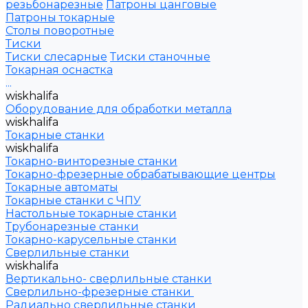
резьбонарезные
Патроны цанговые
Патроны токарные
Столы поворотные
Тиски
Тиски слесарные
Тиски станочные
Токарная оснастка
...
wiskhalifa
Оборудование для обработки металла
wiskhalifa
Токарные станки
wiskhalifa
Токарно-винторезные станки
Токарно-фрезерные обрабатывающие центры
Токарные автоматы
Токарные станки с ЧПУ
Настольные токарные станки
Трубонарезные станки
Токарно-карусельные станки
Сверлильные станки
wiskhalifa
Вертикально- сверлильные станки
Сверлильно-фрезерные станки
Радиально сверлильные станки