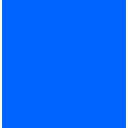
пробивные прессы
Кривошипные прессы
Листогиб с поворотной
балкой
Листогибочные
гидравлические прессы
Рамные гидравлические
прессы
Железнодорожное
прессовое
оборудование
Гидравлические прессы
для формирования
колёсных пар
Прессы
для обжима бандажа
колёс
Компрессорное
оборудование
Аппараты струйной
очистки
Винтовые компрессоры
Воздушные ресиверы
Моечные установки
Передвижные