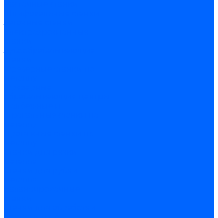
Расточные станки
Шлифовальные станки
Заточные станки
Электроэрозионные
станки
Зубообрабатывающие
станки
Фрезерные станки по
металлу
Фрезерные
обрабатывающие центры
Долбежные и
строгальные станки по
металлу
Протяжные станки по
металлу
Станки для резки
металла
Станки для рубки
металла
Балансировочные
станки
Станки для обработки
прутка и труб