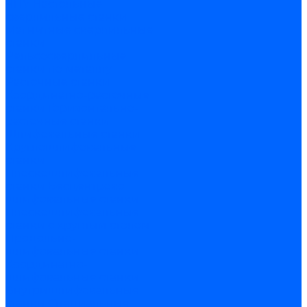
ЧПУ
Настольные
сверлильные станки
Магнитные сверлильные
станки
Рельсосверлильные
станки по металлу
Расточные станки
Координатно-расточные
станки
Горизонтально-
расточные станки
Шлифовальные станки
Круглошлифовальные
станки
Плоскошлифовальные
станки
Бесцентрово
шлифовальные станки
Плоскошлифовальные
станки с круглым столом
Продольно-
шлифовальные станки
Координатно-
шлифовальные станки
Внутришлифовальные
станки
Специальные