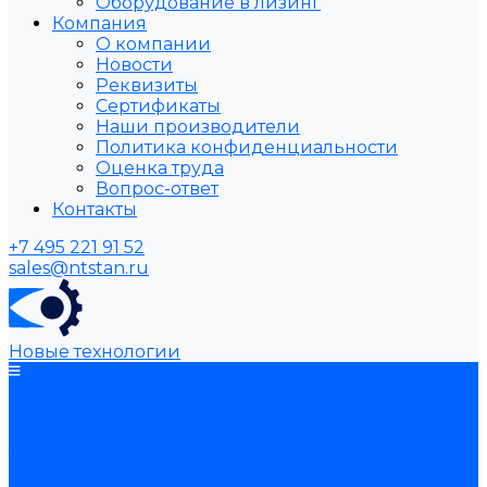
Оборудование в лизинг
Компания
О компании
Новости
Реквизиты
Сертификаты
Наши производители
Политика конфиденциальности
Оценка труда
Вопрос-ответ
Контакты
+7 495 221 91 52
sales@ntstan.ru
Новые технологии
Каталог товаров
Оборудование для
обработки металла
Токарные станки
Сверлильные станки