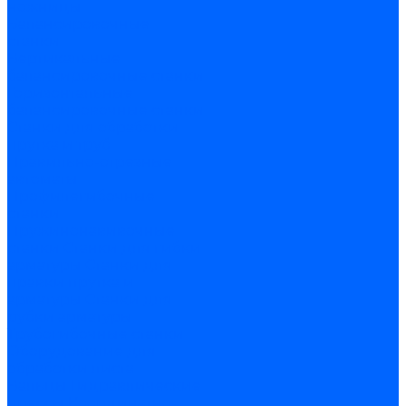
ножницы
Балансировочные
станки
Вертикальные
балансировочные станки
Горизонтальные
балансировочные станки
Станки для обработки
прутка и труб
Правильно-отрезные
автоматы
Профилегибочные
станки
Пружинонавивочные
станки
Станки для гибки
арматуры
Станки для
правки прутка и
арматуры
Станки для
рубки арматуры
Трубогибочные станки
Оборудование для
обработки листа
Вальцы
Гидравлические
прессы
Координатно-