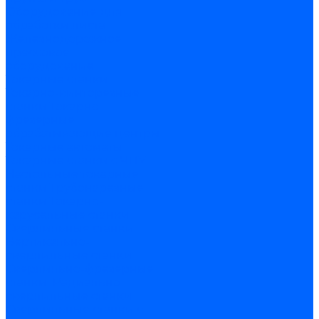
Оборудование для
обработки листа
Железнодорожное
прессовое
оборудование
Токарные станки
Токарно-винторезные
станки
Токарно-
фрезерные
обрабатывающие центры
Токарные автоматы
Токарные станки с ЧПУ
Настольные токарные
станки
Трубонарезные
станки
Токарно-
карусельные станки
Сверлильные станки
Вертикально-
сверлильные станки
Сверлильно-фрезерные
станки
Радиально
сверлильные станки
Сверлильные станки с