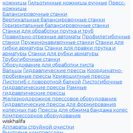
ножницы
Гильотинные ножницы ручные
Пресс-
ножницы
Балансировочные станки
Вертикальные балансировочные станки
Горизонтальные балансировочные станки
Станки для обработки прутка и труб
Правильно-отрезные автоматы
Профилегибочные
станки
Пружинонавивочные станки
Станки для
гибки арматуры
Станки для правки прутка и
арматуры
Станки для рубки арматуры
Трубогибочные станки
Оборудование для обработки листа
Вальцы
Гидравлические прессы
Координатно-
пробивные прессы
Кривошипные прессы
Листогиб с поворотной балкой
Листогибочные
гидравлические прессы
Рамные
гидравлические прессы
Железнодорожное прессовое оборудование
Гидравлические прессы для формирования
колёсных пар
Прессы для обжима бандажа колёс
Компрессорное оборудование
wiskhalifa
Аппараты струйной очистки
Винтовые компрессоры