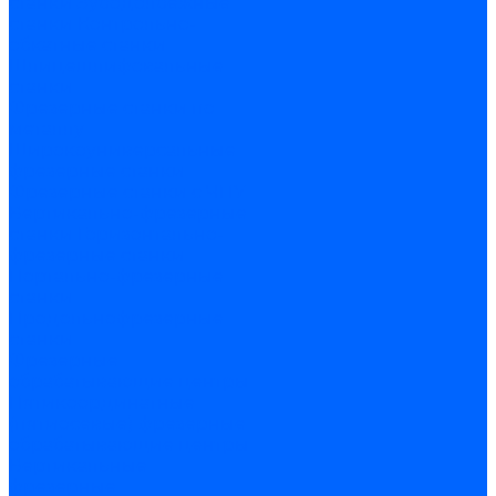
станки
Зубодолбежные
станки
Контрольно-
обкатные станки
Шлицешлифовальные
станки
Фрезерные станки по
металлу
Широкоуниверсальные
фрезерные станки
Фрезерные станки с ЧПУ
Вертикально-фрезерные
станки
Горизонтально-
фрезерные станки
Портально-фрезерные
станки
Продольнофрезерные
станки
Фрезерные
обрабатывающие центры
Пятикоординатные
(пятиосевые) фрезерные
обрабатывающие центры
Вертикальные
фрезерные