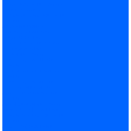
шлифовальные станки и
приспособления
Профилешлифовальные
станки
Заточные станки
Станки для заточки
сверл
Точильно-
шлифовальные станки
Универсальные
заточные станки
Электроэрозионные
станки
Проволочно-вырезные
станки
Электроэрозионные
прошивные станки
Зубообрабатывающие
станки
Зубофрезерные станки
Резьбошлифовальные
станки
Зубострогальные
станки
Зубошлифовальные