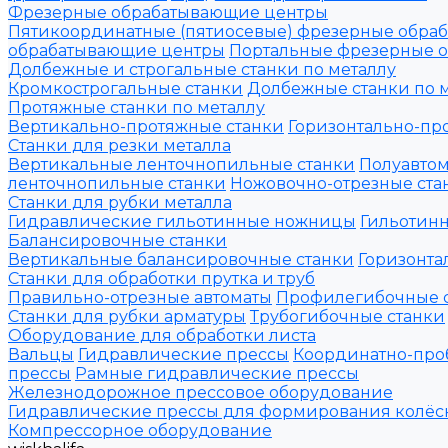
Фрезерные обрабатывающие центры
Пятикоординатные (пятиосевые) фрезерные обра
обрабатывающие центры
Портальные фрезерные 
Долбежные и строгальные станки по металлу
Кромкострогальные станки
Долбежные станки по 
Протяжные станки по металлу
Вертикально-протяжные станки
Горизонтально-пр
Станки для резки металла
Вертикальные ленточнопильные станки
Полуавтом
ленточнопильные станки
Ножовочно-отрезные ста
Станки для рубки металла
Гидравлические гильотинные ножницы
Гильотин
Балансировочные станки
Вертикальные балансировочные станки
Горизонта
Станки для обработки прутка и труб
Правильно-отрезные автоматы
Профилегибочные 
Станки для рубки арматуры
Трубогибочные станки
Оборудование для обработки листа
Вальцы
Гидравлические прессы
Координатно-про
прессы
Рамные гидравлические прессы
Железнодорожное прессовое оборудование
Гидравлические прессы для формирования колёс
Компрессорное оборудование