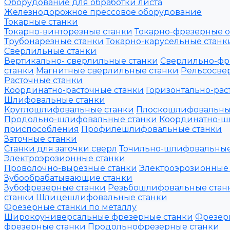
Оборудование для обработки листа
Железнодорожное прессовое оборудование
Токарные станки
Токарно-винторезные станки
Токарно-фрезерные 
Трубонарезные станки
Токарно-карусельные станк
Сверлильные станки
Вертикально- сверлильные станки
Сверлильно-фр
станки
Магнитные сверлильные станки
Рельсосвер
Расточные станки
Координатно-расточные станки
Горизонтально-рас
Шлифовальные станки
Круглошлифовальные станки
Плоскошлифовальны
Продольно-шлифовальные станки
Координатно-ш
приспособления
Профилешлифовальные станки
Заточные станки
Станки для заточки сверл
Точильно-шлифовальные
Электроэрозионные станки
Проволочно-вырезные станки
Электроэрозионные
Зубообрабатывающие станки
Зубофрезерные станки
Резьбошлифовальные стан
станки
Шлицешлифовальные станки
Фрезерные станки по металлу
Широкоуниверсальные фрезерные станки
Фрезер
фрезерные станки
Продольнофрезерные станки