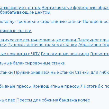
батывающие центры
Вертикальные фрезерные обра
обрабатывающие центры
металлу
Продольно-строгальные станки
Поперечност
отяжные станки
атические ленточнопильные станки
Ленточнопильн
нки
Ручные ленточнопильные станки
Абразивно-отр
ные ножницы с ЧПУ
Гильотинные ножницы
Гильоти
льные балансировочные станки
станки
Пружинонавивочные станки
Станки для гиб
бивные прессы
Кривошипные прессы
Листогиб с п
ных пар
Прессы для обжима бандажа колёс