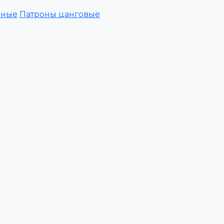
зные
Патроны цанговые