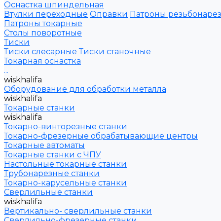
Оснастка шпиндельная
Втулки переходные
Оправки
Патроны резьбонаре
Патроны токарные
Столы поворотные
Тиски
Тиски слесарные
Тиски станочные
Токарная оснастка
...
wiskhalifa
Оборудование для обработки металла
wiskhalifa
Токарные станки
wiskhalifa
Токарно-винторезные станки
Токарно-фрезерные обрабатывающие центры
Токарные автоматы
Токарные станки с ЧПУ
Настольные токарные станки
Трубонарезные станки
Токарно-карусельные станки
Сверлильные станки
wiskhalifa
Вертикально- сверлильные станки
Сверлильно-фрезерные станки