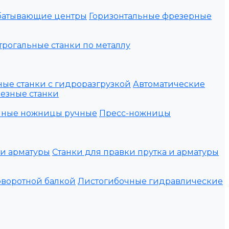
батывающие центры
Горизонтальные фрезерные
рогальные станки по металлу
ые станки с гидроразгрузкой
Автоматические
езные станки
нные ножницы ручные
Пресс-ножницы
ки арматуры
Станки для правки прутка и арматуры
оворотной балкой
Листогибочные гидравлические