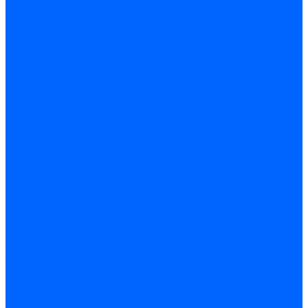
компрессоры
Подготовка воздуха
Поршневые
компрессоры
Аппараты струйной
очистки
Винтовые компрессоры
Воздушные ресиверы
Моечные установки
Передвижные
компрессоры
Подготовка воздуха
Поршневые
компрессоры
Инструменты и оснастка
Делительные головки
Оснастка шпиндельная
Патроны токарные
Столы поворотные
Тиски
Токарная оснастка
Делительные головки
Оснастка шпиндельная
Втулки переходные