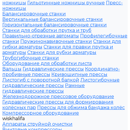
ножницы
Гильотинные ножницы ручные
Пресс-
ножницы
Балансировочные станки
Вертикальные балансировочные станки
Горизонтальные балансировочные станки
Станки для обработки прутка и труб
Правильно-отрезные автоматы
Профилегибочные
станки
Пружинонавивочные станки
Станки для
гибки арматуры
Станки для правки прутка и
арматуры
Станки для рубки арматуры
Трубогибочные станки
Оборудование для обработки листа
Вальцы
Гидравлические прессы
Координатно-
пробивные прессы
Кривошипные прессы
Листогиб с поворотной балкой
Листогибочные
гидравлические прессы
Рамные
гидравлические прессы
Железнодорожное прессовое оборудование
Гидравлические прессы для формирования
колёсных пар
Прессы для обжима бандажа колёс
Компрессорное оборудование
wiskhalifa
Аппараты струйной очистки
Винтовые компрессоры