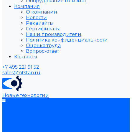
Оборудование в лизинг
Компания
О компании
Новости
Реквизиты
Сертификаты
Наши производители
Политика конфиденциальности
Оценка труда
Вопрос-ответ
Контакты
+7 495 221 91 52
sales@ntstan.ru
Новые технологии
Каталог товаров
Оборудование для
обработки металла
Токарные станки
Сверлильные станки