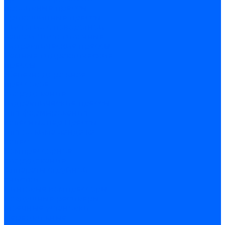
пробивные прессы
Кривошипные прессы
Листогиб с поворотной
балкой
Листогибочные
гидравлические прессы
Рамные гидравлические
прессы
Железнодорожное
прессовое
оборудование
Гидравлические прессы
для формирования
колёсных пар
Прессы
для обжима бандажа
колёс
Компрессорное
оборудование
Аппараты струйной
очистки
Винтовые компрессоры
Воздушные ресиверы
Моечные установки
Передвижные