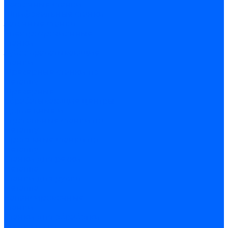
Расточные станки
Шлифовальные станки
Заточные станки
Электроэрозионные
станки
Зубообрабатывающие
станки
Фрезерные станки по
металлу
Фрезерные
обрабатывающие центры
Долбежные и
строгальные станки по
металлу
Протяжные станки по
металлу
Станки для резки
металла
Станки для рубки
металла
Балансировочные
станки
Станки для обработки
прутка и труб