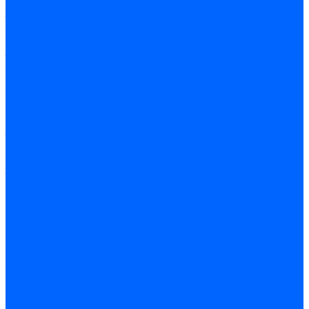
ленточнопильные
станки
Полуавтоматические
ленточнопильные
станки
Ленточнопильные
станки с
гидроразгрузкой
Автоматические
ленточнопильные
станки
Ножовочно-
отрезные станки
Ручные
ленточнопильные
станки
Абразивно-
отрезные станки
Станки для рубки
металла
Гидравлические
гильотинные ножницы
Гильотинные ножницы с
ЧПУ
Гильотинные
ножницы
Гильотинные
ножницы ручные
Пресс-