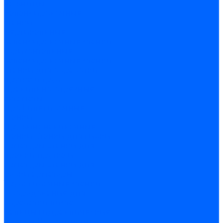
ножницы
Балансировочные
станки
Вертикальные
балансировочные станки
Горизонтальные
балансировочные станки
Станки для обработки
прутка и труб
Правильно-отрезные
автоматы
Профилегибочные
станки
Пружинонавивочные
станки
Станки для гибки
арматуры
Станки для
правки прутка и
арматуры
Станки для
рубки арматуры
Трубогибочные станки
Оборудование для
обработки листа
Вальцы
Гидравлические
прессы
Координатно-