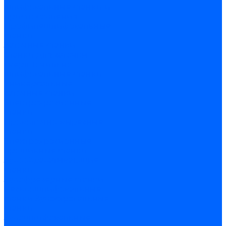
шлифовальные станки и
приспособления
Профилешлифовальные
станки
Заточные станки
Станки для заточки
сверл
Точильно-
шлифовальные станки
Универсальные
заточные станки
Электроэрозионные
станки
Проволочно-вырезные
станки
Электроэрозионные
прошивные станки
Зубообрабатывающие
станки
Зубофрезерные станки
Резьбошлифовальные
станки
Зубострогальные
станки
Зубошлифовальные