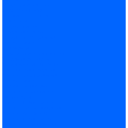
Оборудование для
обработки листа
Железнодорожное
прессовое
оборудование
Токарные станки
Токарно-винторезные
станки
Токарно-
фрезерные
обрабатывающие центры
Токарные автоматы
Токарные станки с ЧПУ
Настольные токарные
станки
Трубонарезные
станки
Токарно-
карусельные станки
Сверлильные станки
Вертикально-
сверлильные станки
Сверлильно-фрезерные
станки
Радиально
сверлильные станки
Сверлильные станки с