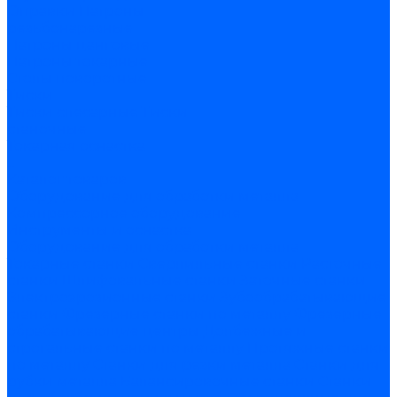
Оправки
Патроны
резьбонарезные
Патроны цанговые
Патроны токарные
Столы поворотные
Тиски
Тиски слесарные
Тиски
станочные
Токарная оснастка
...
Каталог товаров
Оборудование для обработки металла
Компрессорное оборудование
Инструменты и оснастка
Оборудование для обработки металла
Токарные станки
Сверлильные станки
Расточные
станки
Шлифовальные станки
Заточные станки
Электроэрозионные станки
Зубообрабатывающие
станки
Фрезерные станки по металлу
Фрезерные
обрабатывающие центры
Долбежные и
строгальные станки по металлу
Протяжные станки
по металлу
Станки для резки металла
Станки для
рубки металла
Балансировочные станки
Станки