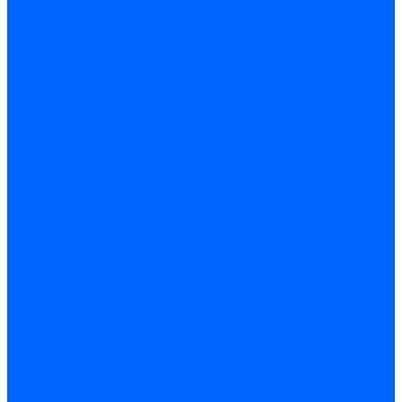
ЧПУ
Настольные
сверлильные станки
Магнитные сверлильные
станки
Рельсосверлильные
станки по металлу
Расточные станки
Координатно-расточные
станки
Горизонтально-
расточные станки
Шлифовальные станки
Круглошлифовальные
станки
Плоскошлифовальные
станки
Бесцентрово
шлифовальные станки
Плоскошлифовальные
станки с круглым столом
Продольно-
шлифовальные станки
Координатно-
шлифовальные станки
Внутришлифовальные
станки
Специальные