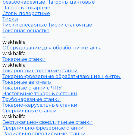
резьбонарезные
Патроны цанговые
Патроны токарные
Столы поворотные
Тиски
Тиски слесарные
Тиски станочные
Токарная оснастка
...
wiskhalifa
Оборудование для обработки металла
wiskhalifa
Токарные станки
wiskhalifa
Токарно-винторезные станки
Токарно-фрезерные обрабатывающие центры
Токарные автоматы
Токарные станки с ЧПУ
Настольные токарные станки
Трубонарезные станки
Токарно-карусельные станки
Сверлильные станки
wiskhalifa
Вертикально- сверлильные станки
Сверлильно-фрезерные станки
Радиально сверлильные станки