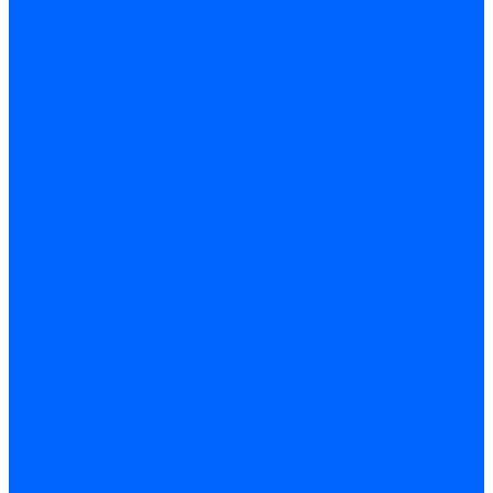
обрабатывающие центры
Горизонтальные
фрезерные
обрабатывающие центры
Портальные фрезерные
обрабатывающие центры
Долбежные и
строгальные станки по
металлу
Кромкострогальные
станки
Долбежные
станки по металлу
Продольно-строгальные
станки
Поперечнострогальные
станки по металлу
Протяжные станки по
металлу
Вертикально-протяжные
станки
Горизонтально-
протяжные станки
Станки для резки
металла
Вертикальные