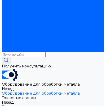
для обработки прутка и труб
Оборудование для
обработки листа
Железнодорожное прессовое
оборудование
Компрессорное оборудование
Аппараты струйной очистки
Винтовые
компрессоры
Воздушные ресиверы
Моечные
установки
Передвижные компрессоры
Подготовка воздуха
Поршневые компрессоры
Инструменты и оснастка
Делительные головки
Оснастка шпиндельная
Патроны токарные
Столы поворотные
Тиски
Токарная оснастка
Получить консультацию
Оборудование для обработки металла
Назад
Оборудование для обработки металла
Токарные станки
Назад