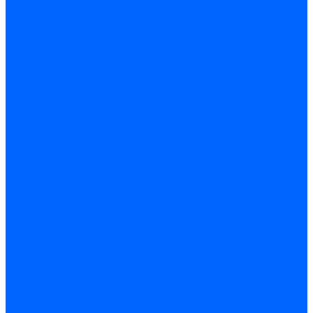
станки
Зубодолбежные
станки
Контрольно-
обкатные станки
Шлицешлифовальные
станки
Фрезерные станки по
металлу
Широкоуниверсальные
фрезерные станки
Фрезерные станки с ЧПУ
Вертикально-фрезерные
станки
Горизонтально-
фрезерные станки
Портально-фрезерные
станки
Продольнофрезерные
станки
Фрезерные
обрабатывающие центры
Пятикоординатные
(пятиосевые) фрезерные
обрабатывающие центры
Вертикальные
фрезерные