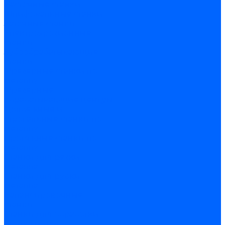
Расточные станки
Шлифовальные станки
Заточные станки
Электроэрозионные
станки
Зубообрабатывающие
станки
Фрезерные станки по
металлу
Фрезерные
обрабатывающие центры
Долбежные и
строгальные станки по
металлу
Протяжные станки по
металлу
Станки для резки
металла
Станки для рубки
металла
Балансировочные
станки
Станки для обработки
прутка и труб