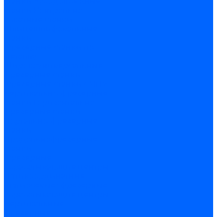
станки
Зубодолбежные
станки
Контрольно-
обкатные станки
Шлицешлифовальные
станки
Фрезерные станки по
металлу
Широкоуниверсальные
фрезерные станки
Фрезерные станки с ЧПУ
Вертикально-фрезерные
станки
Горизонтально-
фрезерные станки
Портально-фрезерные
станки
Продольнофрезерные
станки
Фрезерные
обрабатывающие центры
Пятикоординатные
(пятиосевые) фрезерные
обрабатывающие центры
Вертикальные
фрезерные