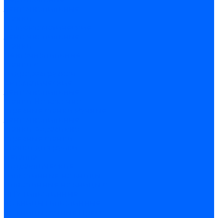
ленточнопильные
станки
Полуавтоматические
ленточнопильные
станки
Ленточнопильные
станки с
гидроразгрузкой
Автоматические
ленточнопильные
станки
Ножовочно-
отрезные станки
Ручные
ленточнопильные
станки
Абразивно-
отрезные станки
Станки для рубки
металла
Гидравлические
гильотинные ножницы
Гильотинные ножницы с
ЧПУ
Гильотинные
ножницы
Гильотинные
ножницы ручные
Пресс-