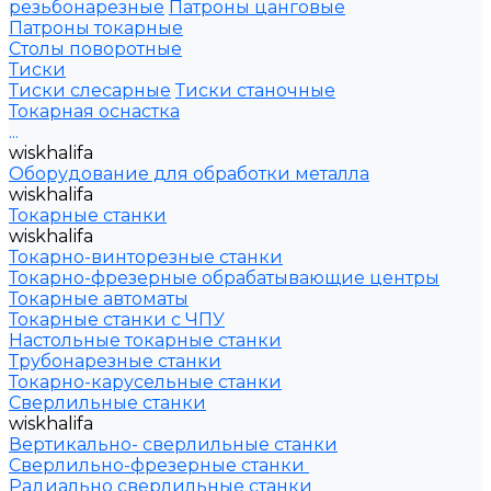
резьбонарезные
Патроны цанговые
Патроны токарные
Столы поворотные
Тиски
Тиски слесарные
Тиски станочные
Токарная оснастка
...
wiskhalifa
Оборудование для обработки металла
wiskhalifa
Токарные станки
wiskhalifa
Токарно-винторезные станки
Токарно-фрезерные обрабатывающие центры
Токарные автоматы
Токарные станки с ЧПУ
Настольные токарные станки
Трубонарезные станки
Токарно-карусельные станки
Сверлильные станки
wiskhalifa
Вертикально- сверлильные станки
Сверлильно-фрезерные станки
Радиально сверлильные станки