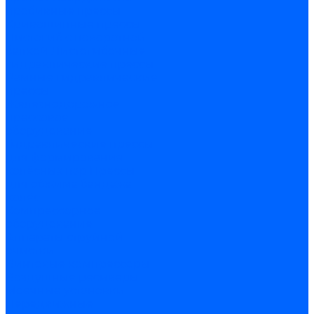
пробивные прессы
Кривошипные прессы
Листогиб с поворотной
балкой
Листогибочные
гидравлические прессы
Рамные гидравлические
прессы
Железнодорожное
прессовое
оборудование
Гидравлические прессы
для формирования
колёсных пар
Прессы
для обжима бандажа
колёс
Компрессорное
оборудование
Аппараты струйной
очистки
Винтовые компрессоры
Воздушные ресиверы
Моечные установки
Передвижные