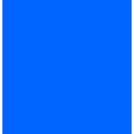
обрабатывающие центры
Горизонтальные
фрезерные
обрабатывающие центры
Портальные фрезерные
обрабатывающие центры
Долбежные и
строгальные станки по
металлу
Кромкострогальные
станки
Долбежные
станки по металлу
Продольно-строгальные
станки
Поперечнострогальные
станки по металлу
Протяжные станки по
металлу
Вертикально-протяжные
станки
Горизонтально-
протяжные станки
Станки для резки
металла
Вертикальные