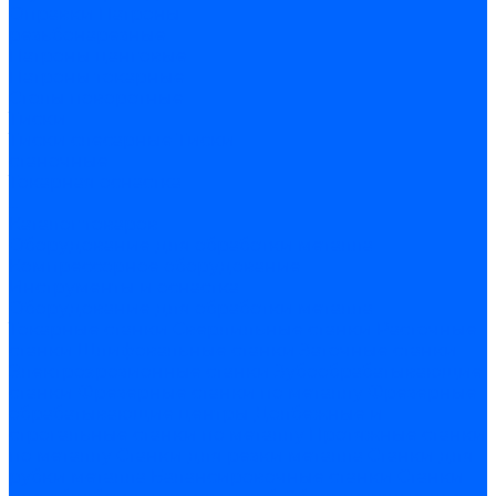
Оправки
Патроны
резьбонарезные
Патроны цанговые
Патроны токарные
Столы поворотные
Тиски
Тиски слесарные
Тиски
станочные
Токарная оснастка
...
Каталог товаров
Оборудование для обработки металла
Компрессорное оборудование
Инструменты и оснастка
Оборудование для обработки металла
Токарные станки
Сверлильные станки
Расточные
станки
Шлифовальные станки
Заточные станки
Электроэрозионные станки
Зубообрабатывающие
станки
Фрезерные станки по металлу
Фрезерные
обрабатывающие центры
Долбежные и
строгальные станки по металлу
Протяжные станки
по металлу
Станки для резки металла
Станки для
рубки металла
Балансировочные станки
Станки