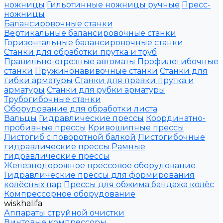
ножницы
Гильотинные ножницы ручные
Пресс-
ножницы
Балансировочные станки
Вертикальные балансировочные станки
Горизонтальные балансировочные станки
Станки для обработки прутка и труб
Правильно-отрезные автоматы
Профилегибочные
станки
Пружинонавивочные станки
Станки для
гибки арматуры
Станки для правки прутка и
арматуры
Станки для рубки арматуры
Трубогибочные станки
Оборудование для обработки листа
Вальцы
Гидравлические прессы
Координатно-
пробивные прессы
Кривошипные прессы
Листогиб с поворотной балкой
Листогибочные
гидравлические прессы
Рамные
гидравлические прессы
Железнодорожное прессовое оборудование
Гидравлические прессы для формирования
колёсных пар
Прессы для обжима бандажа колёс
Компрессорное оборудование
wiskhalifa
Аппараты струйной очистки
Винтовые компрессоры