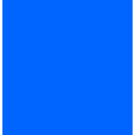
компрессоры
Подготовка воздуха
Поршневые
компрессоры
Аппараты струйной
очистки
Винтовые компрессоры
Воздушные ресиверы
Моечные установки
Передвижные
компрессоры
Подготовка воздуха
Поршневые
компрессоры
Инструменты и оснастка
Делительные головки
Оснастка шпиндельная
Патроны токарные
Столы поворотные
Тиски
Токарная оснастка
Делительные головки
Оснастка шпиндельная
Втулки переходные