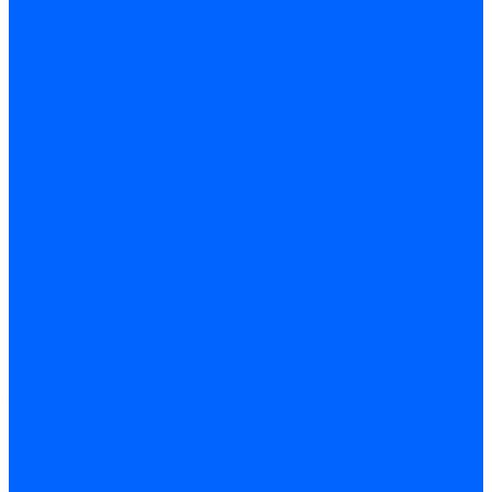
ножницы
Балансировочные
станки
Вертикальные
балансировочные станки
Горизонтальные
балансировочные станки
Станки для обработки
прутка и труб
Правильно-отрезные
автоматы
Профилегибочные
станки
Пружинонавивочные
станки
Станки для гибки
арматуры
Станки для
правки прутка и
арматуры
Станки для
рубки арматуры
Трубогибочные станки
Оборудование для
обработки листа
Вальцы
Гидравлические
прессы
Координатно-