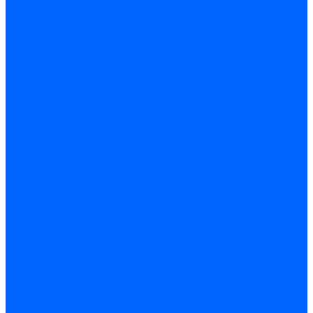
ЧПУ
Настольные
сверлильные станки
Магнитные сверлильные
станки
Рельсосверлильные
станки по металлу
Расточные станки
Координатно-расточные
станки
Горизонтально-
расточные станки
Шлифовальные станки
Круглошлифовальные
станки
Плоскошлифовальные
станки
Бесцентрово
шлифовальные станки
Плоскошлифовальные
станки с круглым столом
Продольно-
шлифовальные станки
Координатно-
шлифовальные станки
Внутришлифовальные
станки
Специальные