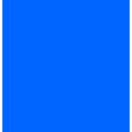
шлифовальные станки и
приспособления
Профилешлифовальные
станки
Заточные станки
Станки для заточки
сверл
Точильно-
шлифовальные станки
Универсальные
заточные станки
Электроэрозионные
станки
Проволочно-вырезные
станки
Электроэрозионные
прошивные станки
Зубообрабатывающие
станки
Зубофрезерные станки
Резьбошлифовальные
станки
Зубострогальные
станки
Зубошлифовальные