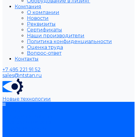
Оборудование в лизинг
Компания
О компании
Новости
Реквизиты
Сертификаты
Наши производители
Политика конфиденциальности
Оценка труда
Вопрос-ответ
Контакты
+7 495 221 91 52
sales@ntstan.ru
Новые технологии
Каталог товаров
Оборудование для
обработки металла
Токарные станки
Сверлильные станки