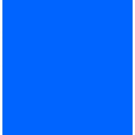
Оборудование для
обработки листа
Железнодорожное
прессовое
оборудование
Токарные станки
Токарно-винторезные
станки
Токарно-
фрезерные
обрабатывающие центры
Токарные автоматы
Токарные станки с ЧПУ
Настольные токарные
станки
Трубонарезные
станки
Токарно-
карусельные станки
Сверлильные станки
Вертикально-
сверлильные станки
Сверлильно-фрезерные
станки
Радиально
сверлильные станки
Сверлильные станки с