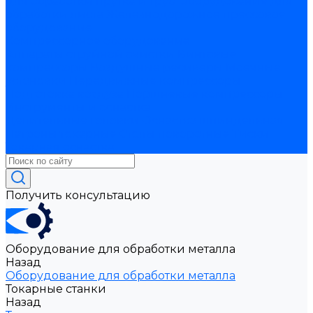
для обработки прутка и труб
Оборудование для
обработки листа
Железнодорожное прессовое
оборудование
Компрессорное оборудование
Аппараты струйной очистки
Винтовые
компрессоры
Воздушные ресиверы
Моечные
установки
Передвижные компрессоры
Подготовка воздуха
Поршневые компрессоры
Инструменты и оснастка
Делительные головки
Оснастка шпиндельная
Патроны токарные
Столы поворотные
Тиски
Токарная оснастка
Получить консультацию
Оборудование для обработки металла
Назад
Оборудование для обработки металла
Токарные станки
Назад