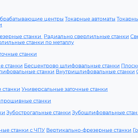
обрабатывающие центры
Токарные автоматы
Токарны
и
езерные станки
Радиально сверлильные станки
Св
лильные станки по металлу
точные станки
е станки
Бесцентрово шлифовальные станки
Плоск
лифовальные станки
Внутришлифовальные станки
 станки
Универсальные заточные станки
 прошивные станки
ки
Зубострогальные станки
Зубошлифовальные стан
ные станки с ЧПУ
Вертикально-фрезерные станки
Г