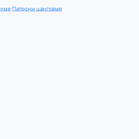
зные
Патроны цанговые