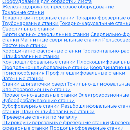
Оборудование для обработки листа
Железнодорожное прессовое оборудование
Токарные станки
Токарно-винторезные станки
Токарно-фрезерные 
Трубонарезные станки
Токарно-карусельные станк
Сверлильные станки
Вертикально- сверлильные станки
Сверлильно-фр
станки
Магнитные сверлильные станки
Рельсосвер
Расточные станки
Координатно-расточные станки
Горизонтально-рас
Шлифовальные станки
Круглошлифовальные станки
Плоскошлифовальны
Продольно-шлифовальные станки
Координатно-ш
приспособления
Профилешлифовальные станки
Заточные станки
Станки для заточки сверл
Точильно-шлифовальные
Электроэрозионные станки
Проволочно-вырезные станки
Электроэрозионные
Зубообрабатывающие станки
Зубофрезерные станки
Резьбошлифовальные стан
станки
Шлицешлифовальные станки
Фрезерные станки по металлу
Широкоуниверсальные фрезерные станки
Фрезер
фрезерные станки
Продольнофрезерные станки