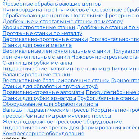
Фрезерные обрабатывающие центры
Пятикоординатные (пятиосевые) фрезерные обра
обрабатывающие центры
Портальные фрезерные 
Долбежные и строгальные станки по металлу
Кромкострогальные станки
Долбежные станки по 
Протяжные станки по металлу
Вертикально-протяжные станки
Горизонтально-пр
Станки для резки металла
Вертикальные ленточнопильные станки
Полуавтом
ленточнопильные станки
Ножовочно-отрезные ста
Станки для рубки металла
Гидравлические гильотинные ножницы
Гильотин
Балансировочные станки
Вертикальные балансировочные станки
Горизонта
Станки для обработки прутка и труб
Правильно-отрезные автоматы
Профилегибочные 
Станки для рубки арматуры
Трубогибочные станки
Оборудование для обработки листа
Вальцы
Гидравлические прессы
Координатно-про
прессы
Рамные гидравлические прессы
Железнодорожное прессовое оборудование
Гидравлические прессы для формирования колёс
Компрессорное оборудование