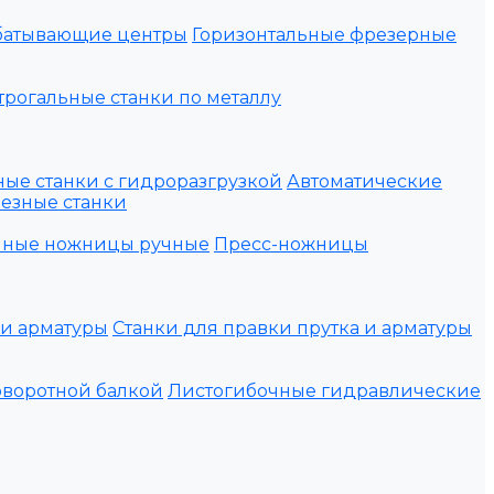
батывающие центры
Горизонтальные фрезерные
рогальные станки по металлу
ые станки с гидроразгрузкой
Автоматические
езные станки
нные ножницы ручные
Пресс-ножницы
ки арматуры
Станки для правки прутка и арматуры
оворотной балкой
Листогибочные гидравлические