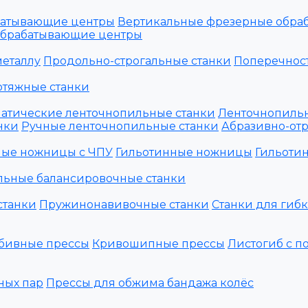
батывающие центры
Вертикальные фрезерные обра
обрабатывающие центры
металлу
Продольно-строгальные станки
Поперечност
отяжные станки
атические ленточнопильные станки
Ленточнопильн
нки
Ручные ленточнопильные станки
Абразивно-отр
ные ножницы с ЧПУ
Гильотинные ножницы
Гильоти
льные балансировочные станки
станки
Пружинонавивочные станки
Станки для гиб
бивные прессы
Кривошипные прессы
Листогиб с п
ных пар
Прессы для обжима бандажа колёс