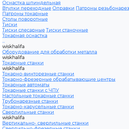
Оснастка шпиндельная
Втулки переходные
Оправки
Патроны резьбонаре
Патроны токарные
Столы поворотные
Тиски
Тиски слесарные
Тиски станочные
Токарная оснастка
...
wiskhalifa
Оборудование для обработки металла
wiskhalifa
Токарные станки
wiskhalifa
Токарно-винторезные станки
Токарно-фрезерные обрабатывающие центры
Токарные автоматы
Токарные станки с ЧПУ
Настольные токарные станки
Трубонарезные станки
Токарно-карусельные станки
Сверлильные станки
wiskhalifa
Вертикально- сверлильные станки
Сверлильно-фрезерные станки